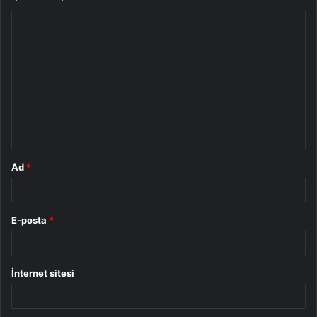
Y
o
r
u
m
*
Ad
*
E-posta
*
İnternet sitesi