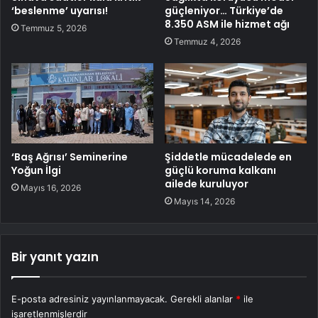
‘beslenme’ uyarısı!
güçleniyor… Türkiye’de
8.350 ASM ile hizmet ağı
Temmuz 5, 2026
Temmuz 4, 2026
‘Baş Ağrısı’ Seminerine
Şiddetle mücadelede en
Yoğun İlgi
güçlü koruma kalkanı
ailede kuruluyor
Mayıs 16, 2026
Mayıs 14, 2026
Bir yanıt yazın
E-posta adresiniz yayınlanmayacak.
Gerekli alanlar
*
ile
işaretlenmişlerdir