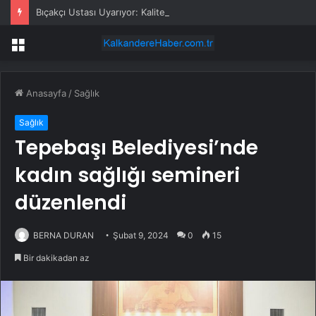
Bıçakçı Ustası Uyarıyor: Kaliteli Bıçak Alın!
Menü
Anasayfa
/
Sağlık
Sağlık
Tepebaşı Belediyesi’nde
kadın sağlığı semineri
düzenlendi
BERNA DURAN
Şubat 9, 2024
0
15
Bir dakikadan az