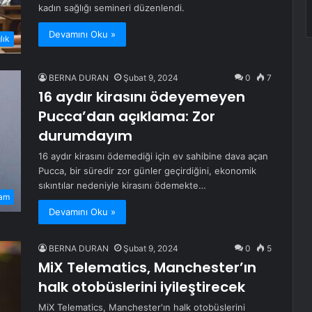
kadın sağlığı semineri düzenlendi.
Devamını Oku »
lık
BERNA DURAN
Şubat 9, 2024
0
7
16 aydır kirasını ödeyemeyen
Pucca’dan açıklama: Zor
durumdayım
16 aydır kirasını ödemediği için ev sahibine dava açan
Pucca, bir süredir zor günler geçirdiğini, ekonomik
sıkıntılar nedeniyle kirasını ödemekte…
am
Devamını Oku »
BERNA DURAN
Şubat 9, 2024
0
5
MiX Telematics, Manchester’ın
halk otobüslerini iyileştirecek
MiX Telematics, Manchester'ın halk otobüslerini