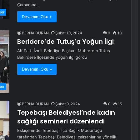
Çarşamba…
ber
Devamını Oku »
BERNA DURAN
Şubat 10, 2024
0
10
Beridere’de Tutuş’a Yoğun İlgi
AK Parti İzmit Belediye Başkanı Muharrem Tutuş
Bekirdere İlçesinde yoğun ilgi gördü
Devamını Oku »
ber
BERNA DURAN
Şubat 9, 2024
0
15
Tepebaşı Belediyesi’nde kadın
sağlığı semineri düzenlendi
Eskişehir'de Tepebaşı İlçe Sağlık Müdürlüğü
tarafından Tepebaşı Belediyesi çalışanlarına yönelik