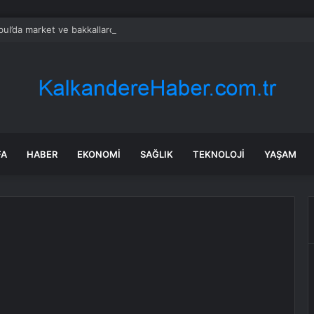
bul’da market ve bakkallarda yeni uygulama devreye girdi
FA
HABER
EKONOMI
SAĞLIK
TEKNOLOJI
YAŞAM