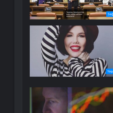
Sağ
Yaş