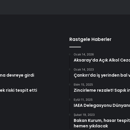
Rastgele Haberler
Ocak 14, 2026
Aksaray’da Açık Alkol Cez
Ocak 14, 2023
ma devreye girdi
Çankırı’da iş yerinden bal v
Ekim 15, 2025
k riski tespit etti
Zincirleme rezalet! Sapık 
Eylül 11, 2025
IAEA Delegasyonu Dünyanın 
Şubat 19, 2023
Bakan Kurum, hasar tespit 
hemen yıkılacak