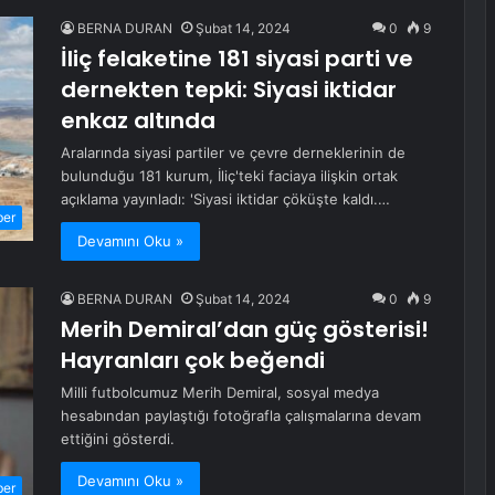
BERNA DURAN
Şubat 14, 2024
0
9
İliç felaketine 181 siyasi parti ve
dernekten tepki: Siyasi iktidar
enkaz altında
Aralarında siyasi partiler ve çevre derneklerinin de
bulunduğu 181 kurum, İliç'teki faciaya ilişkin ortak
açıklama yayınladı: 'Siyasi iktidar çöküşte kaldı.…
ber
Devamını Oku »
BERNA DURAN
Şubat 14, 2024
0
9
Merih Demiral’dan güç gösterisi!
Hayranları çok beğendi
Milli futbolcumuz Merih Demiral, sosyal medya
hesabından paylaştığı fotoğrafla çalışmalarına devam
ettiğini gösterdi.
Devamını Oku »
ber