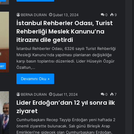
BERNA DURAN
Şubat 13, 2024
0
9
İstanbul Rehberler Odası, Turist
Rehberliği Meslek Kanunu’na
itirazını dile getirdi
İstanbul Rehberler Odası, 6326 sayılı Turist Rehberliği
Mesleği Kanunu'nda yapılması planlanan değişikliğe
karşı basın toplantısı düzenledi. Lider Hüseyin Özgür
ber
Özaltun,…
Devamını Oku »
BERNA DURAN
Şubat 11, 2024
0
7
Lider Erdoğan’dan 12 yıl sonra ilk
ziyaret
Cumhurbaşkanı Recep Tayyip Erdoğan yeni haftada 2
önemli ziyarette bulunacak. Salı günü Birleşik Arap
Emirlikleri'ne gidecek olan Cumhurbaşkanı Erdoğan,