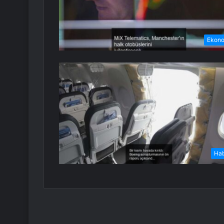
Ekon
Ha