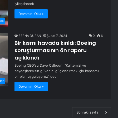
iyileştirecek
Devamını Oku »
omi
BERNA DURAN
Şubat 7, 2024
0
6
Bir kısmı havada kırıldı: Boeing
soruşturmasının ön raporu
açıklandı
Boeing CEO'su Dave Calhoun, "Kalitemizi ve
paydaşlarımızın güvenini güçlendirmek için kapsamlı
bir plan uyguluyoruz" dedi.
ber
Devamını Oku »
Sonraki sayfa