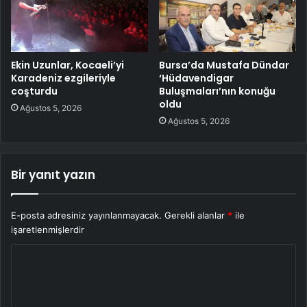
Ekin Uzunlar, Kocaeli’yi
Bursa’da Mustafa Dündar
Karadeniz ezgileriyle
‘Hüdavendigar
coşturdu
Buluşmaları’nın konuğu
oldu
Ağustos 5, 2026
Ağustos 5, 2026
Bir yanıt yazın
E-posta adresiniz yayınlanmayacak.
Gerekli alanlar
*
ile
işaretlenmişlerdir
Y
o
r