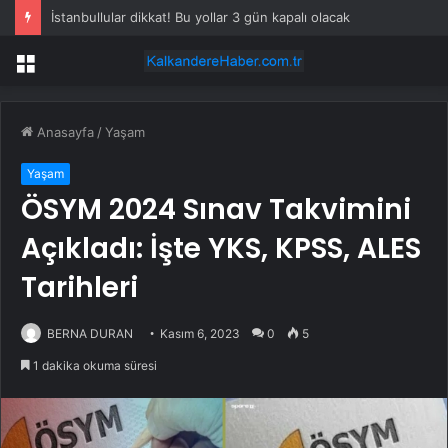
İstanbullular dikkat! Bu yollar 3 gün kapalı olacak
Menü
Anasayfa
/
Yaşam
Yaşam
ÖSYM 2024 Sınav Takvimini
Açıkladı: İşte YKS, KPSS, ALES
Tarihleri
BERNA DURAN
Kasım 6, 2023
0
5
1 dakika okuma süresi