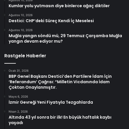
Ağustos 10, 2026
Kumlar yolu yutmasın diye binlerce ağaç diktiler
Ağustos 10, 2026
Destici: CHP’deki Süreç Kendi İç Meselesi
Ağustos 10, 2026
Muğla yangın söndü mü, 29 Temmuz Çarşamba Muğla
yangın devam ediyor mu?
Rastgele Haberler
Ocak 31, 2026
BBP Genel Başkanı Destici’den Partilere İdam İçin
‘Referandum’ Çağrısı: “Milletin Vicdanında İdam
Çoktan Onaylanmıştır.
Mayıs 6, 2026
İzmir Gevreği Yeni Fiyatıyla Tezgahlarda
Nisan 2, 2026
Altında 43 yıl sonra bir ilk! En büyük haftalık kaybı
yaşadı