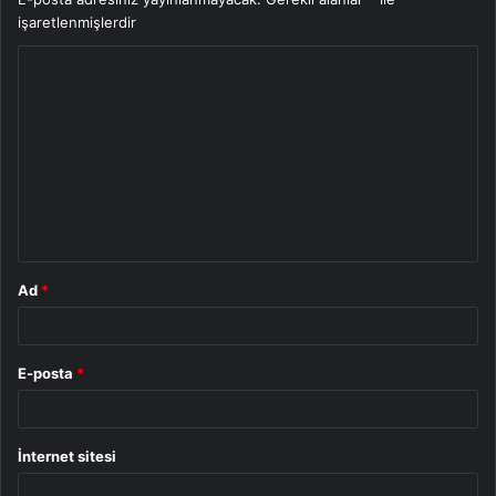
işaretlenmişlerdir
Y
o
r
u
m
*
Ad
*
E-posta
*
İnternet sitesi