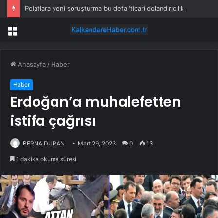
Polatlara yeni soruşturma bu defa ‘ticari dolandırıcılık’
Menü
Anasayfa
/
Haber
Haber
Erdoğan’a muhalefetten
istifa çağrısı
BERNA DURAN
Mart 29, 2023
0
13
1 dakika okuma süresi