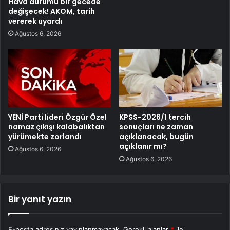
Hava durumu bir gecede
değişecek! AKOM, tarih
vererek uyardı
Ağustos 6, 2026
YENİ Parti lideri Özgür Özel
KPSS-2026/1 tercih
namaz çıkışı kalabalıktan
sonuçları ne zaman
yürümekte zorlandı
açıklanacak, bugün
açıklanır mı?
Ağustos 6, 2026
Ağustos 6, 2026
Bir yanıt yazın
E-posta adresiniz yayınlanmayacak.
Gerekli alanlar
*
ile