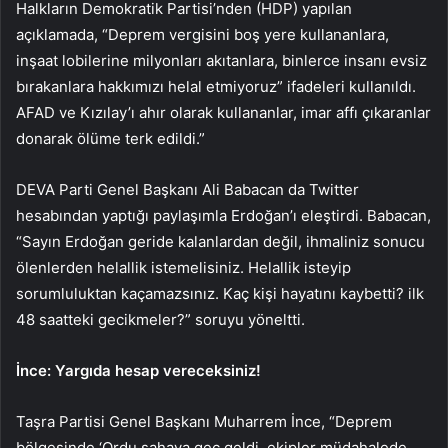
Halkların Demokratik Partisi’nden (HDP) yapılan
açıklamada, “Deprem vergisini boş yere kullananlara,
inşaat lobilerine milyonları akıtanlara, binlerce insanı evsiz
bırakanlara hakkımızı helal etmiyoruz” ifadeleri kullanıldı.
AFAD ve Kızılay’ı ahır olarak kullananlar, imar affı çıkaranlar
donarak ölüme terk edildi.”
DEVA Parti Genel Başkanı Ali Babacan da Twitter
hesabından yaptığı paylaşımla Erdoğan’ı eleştirdi. Babacan,
“Sayın Erdoğan geride kalanlardan değil, ihmaliniz sonucu
ölenlerden helallik istemelisiniz. Helallik isteyip
sorumluluktan kaçamazsınız. Kaç kişi hayatını kaybetti? ilk
48 saatteki gecikmeler?” soruyu yöneltti.
İnce: Yargıda hesap vereceksiniz!
Taşra Partisi Genel Başkanı Muharrem İnce, “Deprem
bölgesinde ‘Ordu sahaya geç geldi, ekipler müdahalede