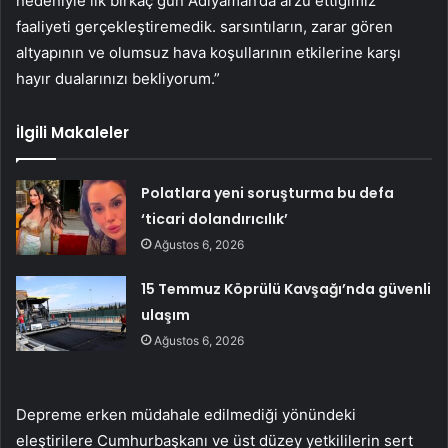
nedeniyle ilk birkaç gün Adıyaman’da arzu ettiğimiz
faaliyeti gerçekleştiremedik. sarsıntıların, zarar gören
altyapının ve olumsuz hava koşullarının etkilerine karşı
hayır dualarınızı bekliyorum.”
İlgili Makaleler
Polatlara yeni soruşturma bu defa
‘ticari dolandırıcılık’
Ağustos 6, 2026
15 Temmuz Köprülü Kavşağı’nda güvenli
ulaşım
Ağustos 6, 2026
Depreme erken müdahale edilmediği yönündeki
eleştirilere Cumhurbaşkanı ve üst düzey yetkililerin sert