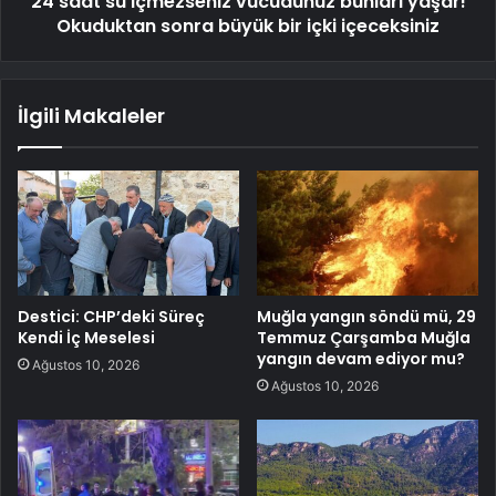
24 saat su içmezseniz vücudunuz bunları yaşar!
Okuduktan sonra büyük bir içki içeceksiniz
İlgili Makaleler
Destici: CHP’deki Süreç
Muğla yangın söndü mü, 29
Kendi İç Meselesi
Temmuz Çarşamba Muğla
yangın devam ediyor mu?
Ağustos 10, 2026
Ağustos 10, 2026