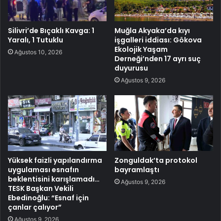
Silivri’de Bıçaklı Kavga: 1
Muğla Akyaka’da kıyı
Yaralı, 1 Tutuklu
işgalleri iddiası: Gökova
Ekolojik Yaşam
Ağustos 10, 2026
Derneği’nden 17 ayrı suç
duyurusu
Ağustos 9, 2026
Yüksek faizli yapılandırma
Zonguldak’ta protokol
uygulaması esnafın
bayramlaştı
beklentisini karışlamadı…
Ağustos 9, 2026
TESK Başkan Vekili
Ebedinoğlu: “Esnaf için
çanlar çalıyor”
Ağustos 9, 2026