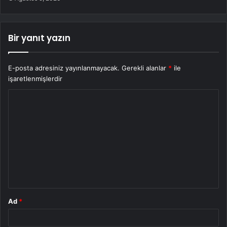
Bir yanıt yazın
E-posta adresiniz yayınlanmayacak.
Gerekli alanlar
*
ile
işaretlenmişlerdir
Y
o
r
u
m
*
Ad
*