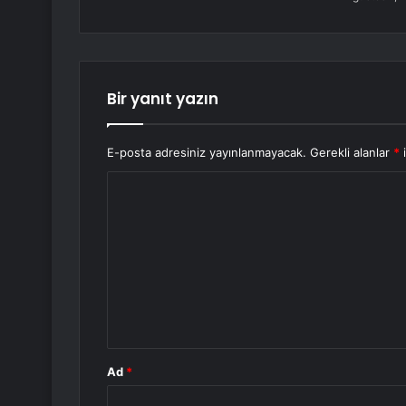
Bir yanıt yazın
E-posta adresiniz yayınlanmayacak.
Gerekli alanlar
*
i
Y
o
r
u
m
*
Ad
*