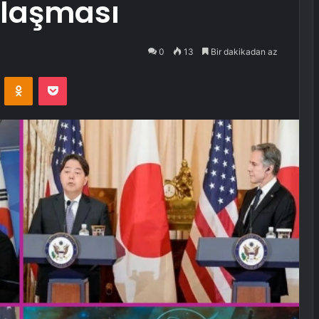
Anlaşması
0
13
Bir dakikadan az
VKontakte
Odnoklassniki
Pocket