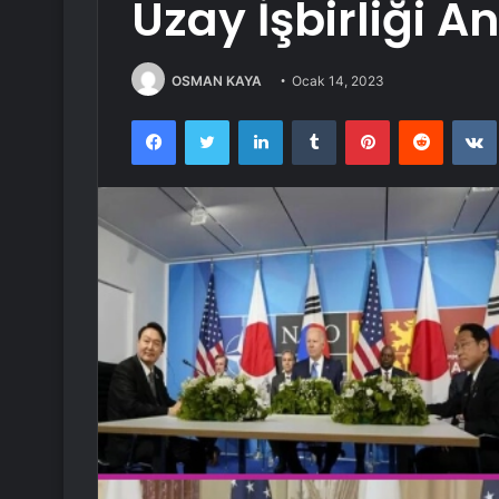
Uzay İşbirliği 
OSMAN KAYA
Ocak 14, 2023
Facebook
Twitter
LinkedIn
Tumblr
Pinterest
Reddit