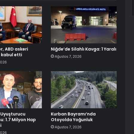
r, ABD askeri
Niğde’de Silahlı Kavga: 1 Yaralı
 kabul etti
Ağustos 7, 2026
2026
 Uyuşturucu
Kurban Bayramı’nda
: 1.7 Milyon Hap
Otoyolda Yoğunluk
i
Ağustos 7, 2026
2026