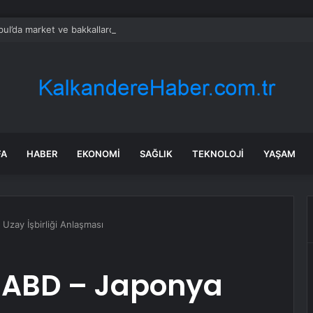
bul’da market ve bakkallarda yeni uygulama devreye girdi
FA
HABER
EKONOMI
SAĞLIK
TEKNOLOJI
YAŞAM
ay İşbirliği Anlaşması
ABD – Japonya