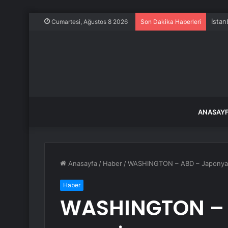
İstan
Cumartesi, Ağustos 8 2026
Son Dakika Haberleri
ANASAY
Anasayfa
/
Haber
/
WASHINGTON – ABD – Japonya Uz
Haber
WASHINGTON – 