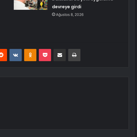
devreye girdi
Ağustos 8, 2026
erest
Reddit
VKontakte
Odnoklassniki
Pocket
E-Posta ile paylaş
Yazdır