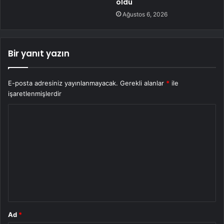
oldu
Ağustos 6, 2026
Bir yanıt yazın
E-posta adresiniz yayınlanmayacak.
Gerekli alanlar
*
ile
işaretlenmişlerdir
Y
o
r
u
m
*
Ad
*