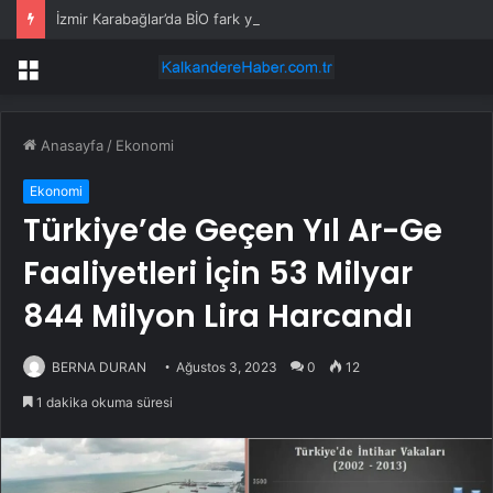
İzmir Karabağlar’da BİO fark yarattı
Menü
Anasayfa
/
Ekonomi
Ekonomi
Türkiye’de Geçen Yıl Ar-Ge
Faaliyetleri İçin 53 Milyar
844 Milyon Lira Harcandı
BERNA DURAN
Ağustos 3, 2023
0
12
1 dakika okuma süresi