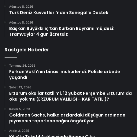
Ağustos 8, 2026
Türk Deniz Kuvvetleri’nden Senegal’e Destek
Ağustos 8, 2026
Başkan Büyükkılıç’tan Kurban Bayramı müjdesi:
Tramvaylar 4 gün ücretsiz
Rastgele Haberler
Temmuz 24, 2025
Furkan Vakfı’nın binası mühürlendi: Polisle arbede
yaşandı
Şubat 13, 2026
Erzurum okullar tatil mi, 12 Şubat Perşembe Erzurum’da
okul yok mu (ERZURUM VALİLİĞİ – KAR TATİLİ)?
Kasım 5, 2023
Goldman Sachs, halka arzlardaki düşüşün ardından
piyasanın toparlanacağını öngörüyor
Aralık 3, 2025
Kilis’te Tekstil Atölyesinde Yangın Çıktı