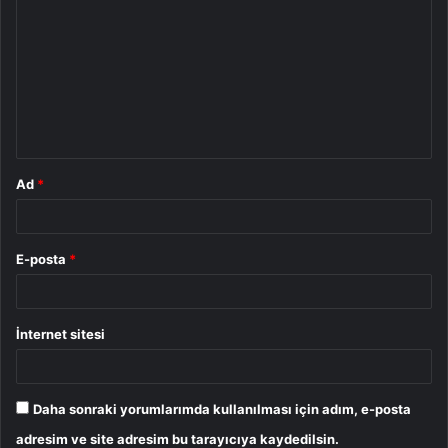
o
r
u
m
*
Ad
*
E-posta
*
İnternet sitesi
Daha sonraki yorumlarımda kullanılması için adım, e-posta
adresim ve site adresim bu tarayıcıya kaydedilsin.