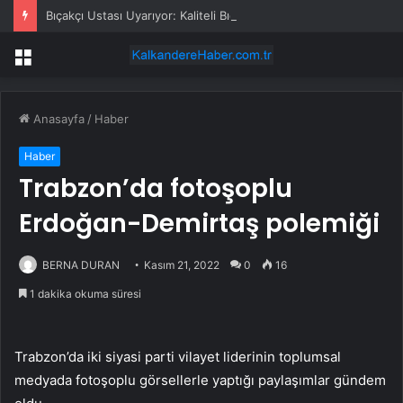
Bıçakçı Ustası Uyarıyor: Kaliteli Bıçak Alın!
Menü
Anasayfa
/
Haber
Haber
Trabzon’da fotoşoplu
Erdoğan-Demirtaş polemiği
BERNA DURAN
Kasım 21, 2022
0
16
1 dakika okuma süresi
Trabzon’da iki siyasi parti vilayet liderinin toplumsal
medyada fotoşoplu görsellerle yaptığı paylaşımlar gündem