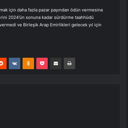
urmak için daha fazla pazar payından ödün vermesine
lerini 2024’ün sonuna kadar sürdürme taahhüdü
ermedi ve Birleşik Arap Emirlikleri gelecek yıl için
erest
Reddit
VKontakte
Odnoklassniki
Pocket
E-Posta ile paylaş
Yazdır