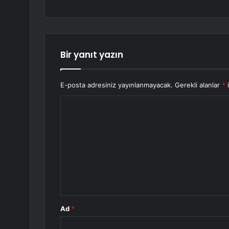
Bir yanıt yazın
E-posta adresiniz yayınlanmayacak.
Gerekli alanlar
*
i
Y
o
r
u
m
*
Ad
*