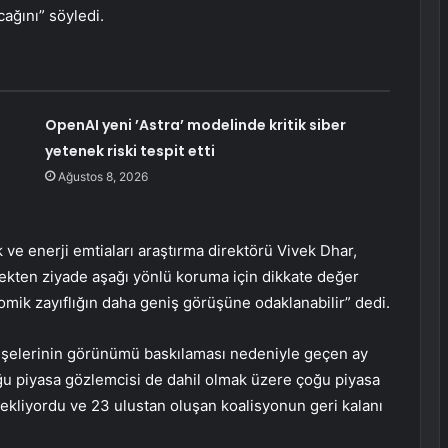
ağını” söyledi.
OpenAI yeni ’Astra’ modelinde kritik siber
yetenek riski tespit etti
Ağustos 8, 2026
e enerji emtiaları araştırma direktörü Vivek Dhar,
etmekten ziyade aşağı yönlü koruma için dikkate değer
ik zayıflığın daha geniş görüşüne odaklanabilir” dedi.
ndişelerinin görünümü baskılaması nedeniyle geçen ay
u piyasa gözlemcisi de dahil olmak üzere çoğu piyasa
ekliyordu ve 23 ulustan oluşan koalisyonun geri kalanı