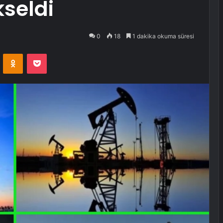
kseldi
0
18
1 dakika okuma süresi
VKontakte
Odnoklassniki
Pocket