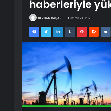
haberleriyle yü
KEZBAN BAŞAR
Haziran 24, 2023
Facebook
Twitter
LinkedIn
Tumblr
Pinterest
Reddit