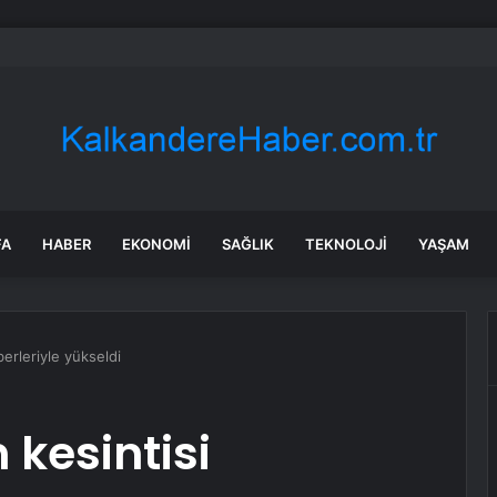
tası Uyarıyor: Kaliteli Bıçak Alın!
FA
HABER
EKONOMI
SAĞLIK
TEKNOLOJI
YAŞAM
berleriyle yükseldi
 kesintisi