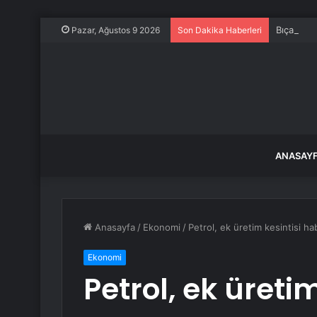
Bıçakçı Us
Pazar, Ağustos 9 2026
Son Dakika Haberleri
ANASAY
Anasayfa
/
Ekonomi
/
Petrol, ek üretim kesintisi ha
Ekonomi
Petrol, ek üretim