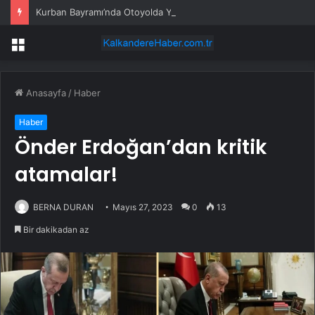
Kurban Bayramı’nda Otoyolda Yoğunluk
Menü
Anasayfa
/
Haber
Haber
Önder Erdoğan’dan kritik
atamalar!
BERNA DURAN
Mayıs 27, 2023
0
13
Bir dakikadan az