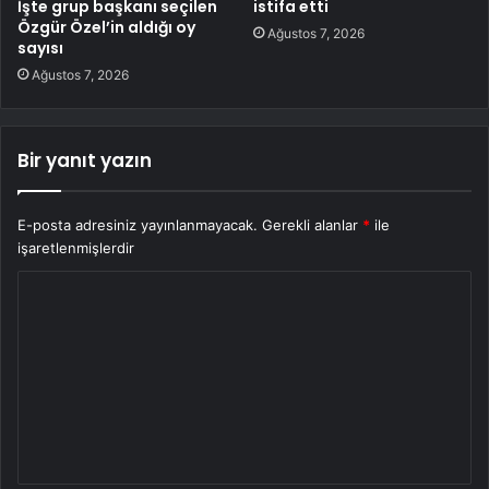
İşte grup başkanı seçilen
istifa etti
Özgür Özel’in aldığı oy
Ağustos 7, 2026
sayısı
Ağustos 7, 2026
Bir yanıt yazın
E-posta adresiniz yayınlanmayacak.
Gerekli alanlar
*
ile
işaretlenmişlerdir
Y
o
r
u
m
*