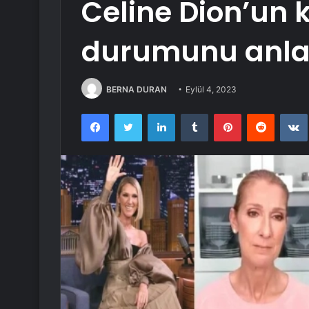
Celine Dion’un 
durumunu anlat
BERNA DURAN
Eylül 4, 2023
Facebook
Twitter
LinkedIn
Tumblr
Pinterest
Reddit