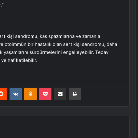
.”
sert kişi sendromu, kas spazmlarına ve zamanla
 ve otoimmün bir hastalık olan sert kişi sendromu, daha
k yaşamlarını sürdürmelerini engelleyebilir. Tedavi
e hafifletilebilir.
erest
Reddit
VKontakte
Odnoklassniki
Pocket
E-Posta ile paylaş
Yazdır