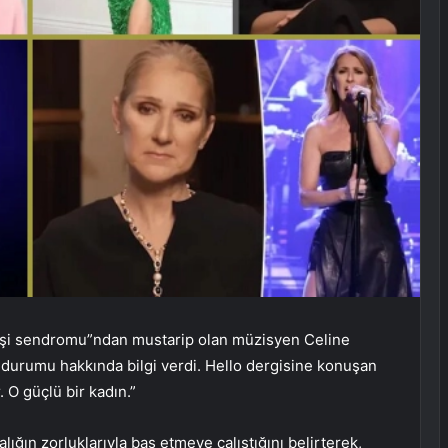
ı kişi sendromu”ndan mustarip olan müzisyen Celine
k durumu hakkında bilgi verdi. Hello dergisine konuşan
. O güçlü bir kadın.”
lığın zorluklarıyla baş etmeye çalıştığını belirterek,