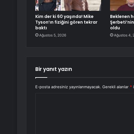
Kim der ki 60 yaşında! Mike
Beklenen ha
Tyson’ın fiziğini gören tekrar
Şerbeti’nin 
baktı
oldu
Ağustos 5, 2026
Ağustos 4, 
Bir yanıt yazın
E-posta adresiniz yayınlanmayacak.
Gerekli alanlar
*
i
Y
o
r
u
m