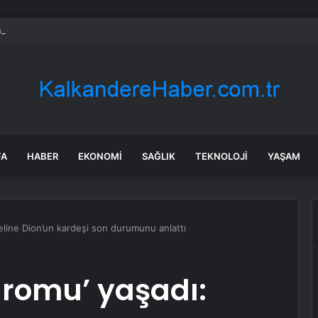
ayramı’nda Otoyolda Yoğunluk
FA
HABER
EKONOMI
SAĞLIK
TEKNOLOJI
YAŞAM
eline Dion’un kardeşi son durumunu anlattı
dromu’ yaşadı: