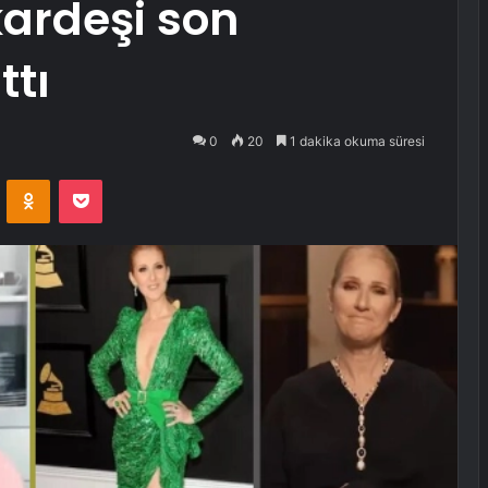
kardeşi son
tı
0
20
1 dakika okuma süresi
VKontakte
Odnoklassniki
Pocket