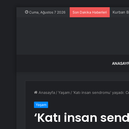
Kurban B
Cuma, Ağustos 7 2026
Son Dakika Haberleri
ANASAY
Anasayfa
/
Yaşam
/
‘Katı insan sendromu’ yaşadı: C
Yaşam
‘Katı insan sen