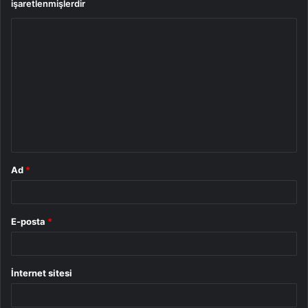
işaretlenmişlerdir
Y
o
r
u
m
*
Ad
*
E-posta
*
İnternet sitesi