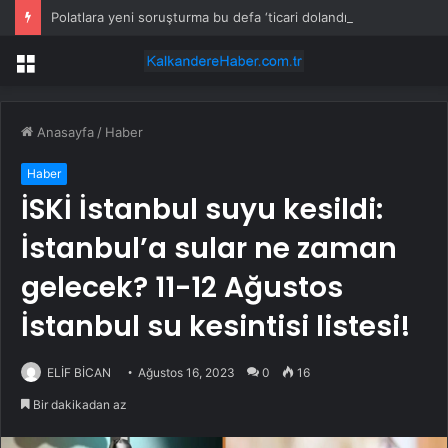
Polatlara yeni soruşturma bu defa ‘ticari dolandırıcılık’
Menü
Anasayfa
/
Haber
Haber
İSKİ İstanbul suyu kesildi:
İstanbul’a sular ne zaman
gelecek? 11-12 Ağustos
İstanbul su kesintisi listesi!
ELİF BİCAN
Ağustos 16, 2023
0
16
Bir dakikadan az