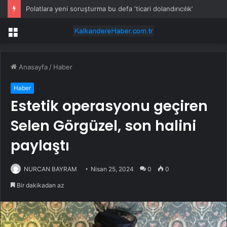
Polatlara yeni soruşturma bu defa ‘ticari dolandırıcılık’
Menü
Anasayfa
/
Haber
Haber
Estetik operasyonu geçiren
Selen Görgüzel, son halini
paylaştı
NURCAN BAYRAM
Nisan 25, 2024
0
0
Bir dakikadan az