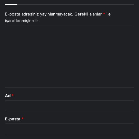
E-posta adresiniz yayınlanmayacak.
Gerekli alanlar
*
ile
işaretlenmişlerdir
Y
o
r
u
m
*
Ad
*
E-posta
*