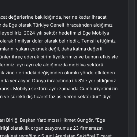
cat değerlerine bakıldığında, her ne kadar ihracat
k da Ege olarak Türkiye Geneli ihracatından aldığımız
leyebiliriz. 2024 yılı sektör hedefimizi Ege Mobilya
olarak 1 milyar dolar olarak belirledik. Temsil ettiğimiz
mlarını yukarı çekmek değil, daha katma değerli,
ünler ihraç ederek birim fiyatlarımızı ve bunun etkisiyle
lerimizi ayrı ayrı ele aldığımızda mobilya sektörü
arik zincirlerindeki değişimden olumlu yönde etkilenen
nda yer alıyor. Dünya ihracatında ilk 8’de yer aldığımız
karısı. Mobilya sektörü aynı zamanda Cumhuriyetimizin
n ve sürekli dış ticaret fazlası veren sektördür.” diye
arı Birliği Başkan Yardımcısı Hikmet Güngör, “Ege
irliği olarak ilk organizasyonumuz 23 firmamızın
erçekleştireceğimiz Suudi Arabistan Sektörel Ticaret