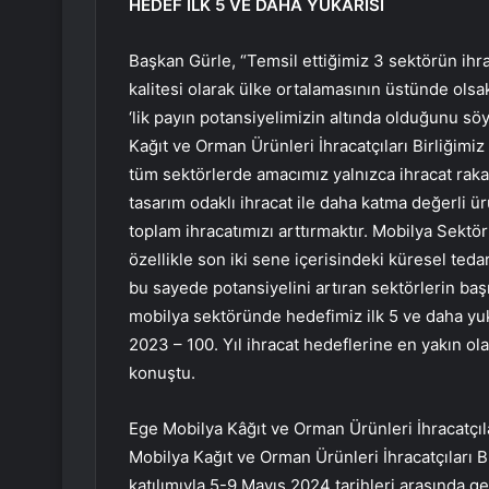
HEDEF İLK 5 VE DAHA YUKARISI
Başkan Gürle, “Temsil ettiğimiz 3 sektörün ihra
kalitesi olarak ülke ortalamasının üstünde olsa
‘lik payın potansiyelimizin altında olduğunu söy
Kağıt ve Orman Ürünleri İhracatçıları Birliğimiz 
tüm sektörlerde amacımız yalnızca ihracat raka
tasarım odaklı ihracat ile daha katma değerli ür
toplam ihracatımızı arttırmaktır. Mobilya Sektör
özellikle son iki sene içerisindeki küresel ted
bu sayede potansiyelini artıran sektörlerin başı
mobilya sektöründe hedefimiz ilk 5 ve daha yu
2023 – 100. Yıl ihracat hedeflerine en yakın ola
konuştu.
Ege Mobilya Kâğıt ve Orman Ürünleri İhracatçıl
Mobilya Kağıt ve Orman Ürünleri İhracatçıları B
katılımıyla 5-9 Mayıs 2024 tarihleri arasında g