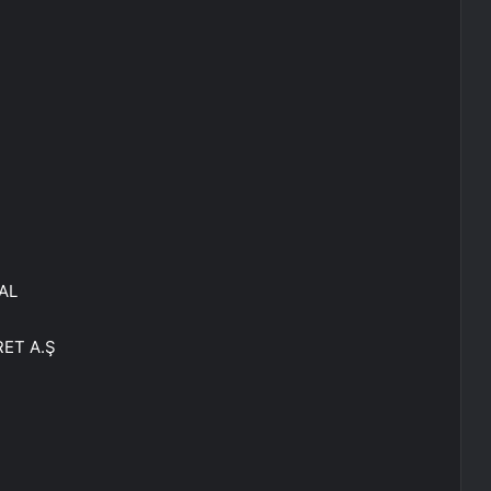
AL
RET A.Ş