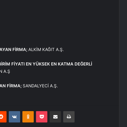
LAYAN FİRMA;
ALKİM KAĞIT A.Ş.
BİRİM FİYATI EN YÜKSEK EN KATMA DEĞERLİ
 A.Ş
PAN FİRMA;
SANDALYECİ A.Ş.
erest
Reddit
VKontakte
Odnoklassniki
Pocket
E-Posta ile paylaş
Yazdır