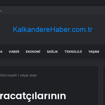
ayramı’nda Otoyolda Yoğunluk
FA
HABER
EKONOMI
SAĞLIK
TEKNOLOJI
YAŞAM
 2024 hedefi 1 milyar dolar
racatçılarının