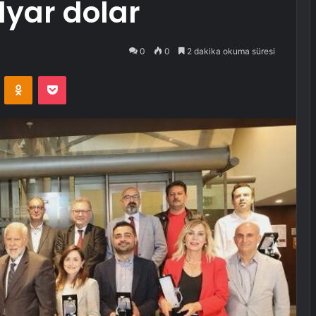
lyar dolar
0
0
2 dakika okuma süresi
VKontakte
Odnoklassniki
Pocket