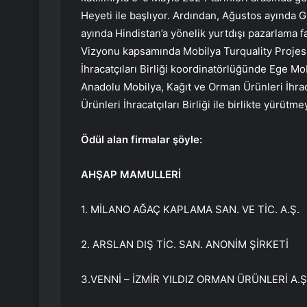
Heyeti ile başlıyor. Ardından, Ağustos ayında 
ayında Hindistan’a yönelik yurtdışı pazarlama f
Vizyonu kapsamında Mobilya Turquality Projesi
İhracatçıları Birliği koordinatörlüğünde Ege Mob
Anadolu Mobilya, Kağıt ve Orman Ürünleri İhrac
Ürünleri İhracatçıları Birliği ile birlikte yürütm
Ödül alan firmalar şöyle:
AHŞAP MAMULLERİ
1. MİLANO AĞAÇ KAPLAMA SAN. VE TİC. A.Ş.
2. ARSLAN DIŞ TİC. SAN. ANONİM ŞİRKETİ
3.VENNİ – İZMİR YILDIZ ORMAN ÜRÜNLERİ A.Ş