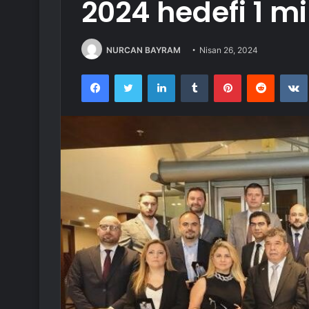
2024 hedefi 1 mi
NURCAN BAYRAM
Nisan 26, 2024
Facebook
Twitter
LinkedIn
Tumblr
Pinterest
Reddit