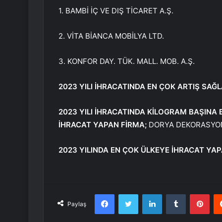
1. BAMBİ İÇ VE DIŞ TİCARET A.Ş.
2. VİTA BİANCA MOBİLYA LTD.
3. KONFOR DAY. TÜK. MALL. MOB. A.Ş.
2023 YILI İHRACATINDA EN ÇOK ARTIŞ SAĞ
2023 YILI İHRACATINDA KİLOGRAM BAŞINA 
İHRACAT YAPAN FİRMA;
DORYA DEKORASYON
2023 YILINDA EN ÇOK ÜLKEYE İHRACAT YA
Facebook
Twitter
LinkedIn
Tumblr
Pint
Paylaş