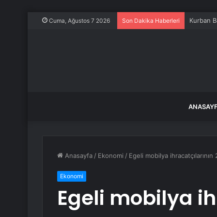
Kurban B
Cuma, Ağustos 7 2026
Son Dakika Haberleri
ANASAY
Anasayfa
/
Ekonomi
/
Egeli mobilya ihracatçılarının
Ekonomi
Egeli mobilya ih