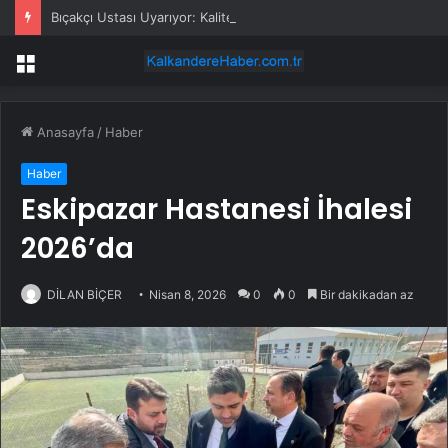
Bıçakçı Ustası Uyarıyor: Kaliteli Bıçak Alın!
Menü
Anasayfa
/
Haber
Haber
Eskipazar Hastanesi İhalesi
2026’da
DİLAN BİÇER
Nisan 8, 2026
0
0
Bir dakikadan az