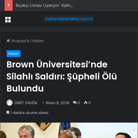
Bıçakçı Ustası Uyarıyor: Kaliteli Bıçak Alın!
Menü
Anasayfa
/
Haber
Haber
Brown Üniversitesi’nde
Silahlı Saldırı: Şüpheli Ölü
Bulundu
ÜMİT SAVĞA
Nisan 8, 2026
0
0
1 dakika okuma süresi