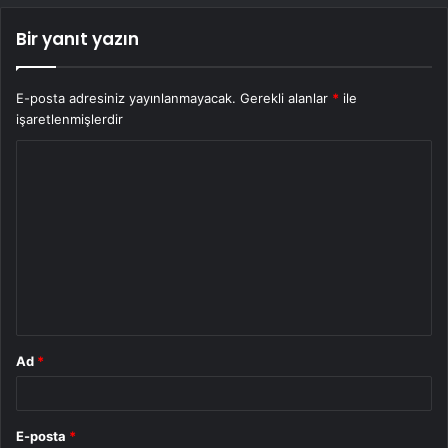
Bir yanıt yazın
E-posta adresiniz yayınlanmayacak.
Gerekli alanlar
*
ile
işaretlenmişlerdir
Y
o
r
u
m
*
Ad
*
E-posta
*