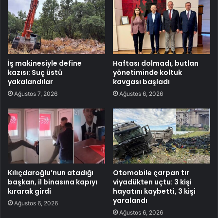
İş makinesiyle define
Haftası dolmadı, butlan
kazısı: Suç üstü
yönetiminde koltuk
yakalandılar
kavgası başladı
Ağustos 7, 2026
Ağustos 6, 2026
Kılıçdaroğlu’nun atadığı
Otomobile çarpan tır
başkan, il binasına kapıyı
viyadükten uçtu: 3 kişi
kırarak girdi
hayatını kaybetti, 3 kişi
yaralandı
Ağustos 6, 2026
Ağustos 6, 2026