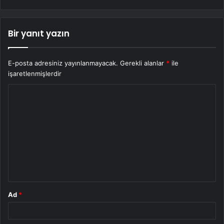
Bir yanıt yazın
E-posta adresiniz yayınlanmayacak.
Gerekli alanlar
*
ile
işaretlenmişlerdir
Y
o
r
u
m
*
Ad
*