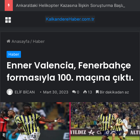
Ankara’daki Helikopter Kazasına İlişkin Soruşturma Başlatıldı
Menü
Anasayfa
/
Haber
Haber
Enner Valencia, Fenerbahçe
formasıyla 100. maçına çıktı.
ELİF BİCAN
Mart 30, 2023
0
13
Bir dakikadan az