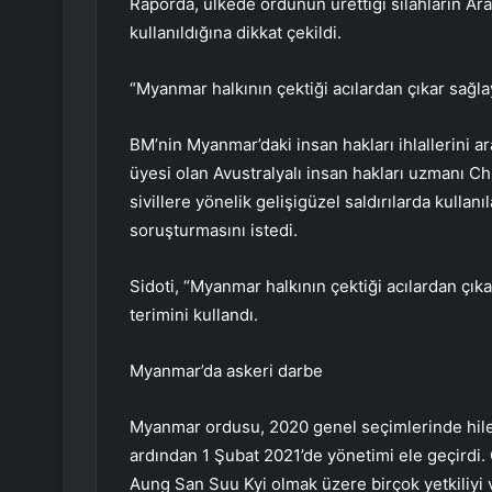
Raporda, ülkede ordunun ürettiği silahların Ar
kullanıldığına dikkat çekildi.
“Myanmar halkının çektiği acılardan çıkar sağl
BM’nin Myanmar’daki insan hakları ihlallerini 
üyesi olan Avustralyalı insan hakları uzmanı 
sivillere yönelik gelişigüzel saldırılarda kullanı
soruşturmasını istedi.
Sidoti, “Myanmar halkının çektiği acılardan çık
terimini kullandı.
Myanmar’da askeri darbe
Myanmar ordusu, 2020 genel seçimlerinde hile ya
ardından 1 Şubat 2021’de yönetimi ele geçirdi. O
Aung San Suu Kyi olmak üzere birçok yetkiliyi ve 