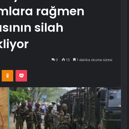
rımlara rağmen
ının silah
liyor
0
15
1 dakika okuma süresi
VKontakte
Odnoklassniki
Pocket