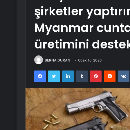
şirketler yaptı
Myanmar cuntas
üretimini destek
BERNA DURAN
Ocak 16, 2023
Facebook
Twitter
LinkedIn
Tumblr
Pinterest
Reddit