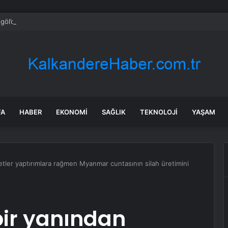
egöl’de Alanyurt Yüzme Havuzu’nda çalışmalar tam gaz
FA
HABER
EKONOMI
SAĞLIK
TEKNOLOJI
YAŞAM
etler yaptırımlara rağmen Myanmar cuntasının silah üretimini
bir yanından