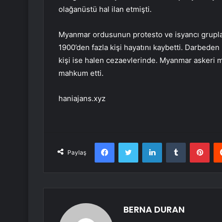
olağanüstü hal ilan etmişti.
Myanmar ordusunun protesto ve isyancı grupla
1900’den fazla kişi hayatını kaybetti. Darbeden 
kişi ise halen cezaevlerinde. Myanmar askeri m
mahkum etti.
haniajans.xyz
Facebook
Twitter
LinkedIn
Tumblr
Pint
Paylaş
BERNA DURAN