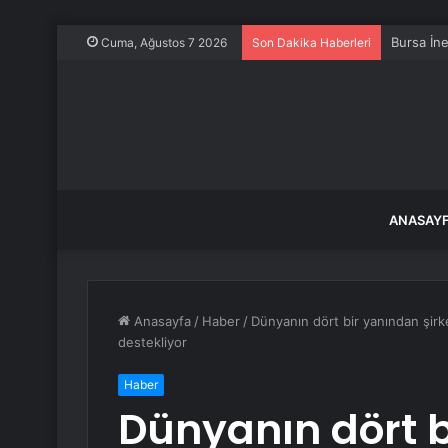
Bursa İn
Cuma, Ağustos 7 2026
Son Dakika Haberleri
ANASAY
Anasayfa
/
Haber
/
Dünyanın dört bir yanından şirk
destekliyor
Haber
Dünyanın dört 