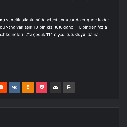
ra yönelik silahlı müdahalesi sonucunda bugüne kadar
bu yana yaklaşık 13 bin kişi tutuklandı, 10 binden fazla
ahkemeleri, 2’si çocuk 114 siyasi tutukluyu idama
erest
Reddit
VKontakte
Odnoklassniki
Pocket
E-Posta ile paylaş
Yazdır