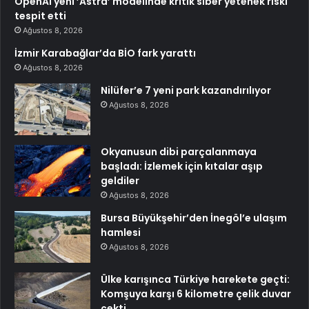
OpenAI yeni ’Astra’ modelinde kritik siber yetenek riski
tespit etti
Ağustos 8, 2026
İzmir Karabağlar’da BİO fark yarattı
Ağustos 8, 2026
Nilüfer’e 7 yeni park kazandırılıyor
Ağustos 8, 2026
Okyanusun dibi parçalanmaya
başladı: İzlemek için kıtalar aşıp
geldiler
Ağustos 8, 2026
Bursa Büyükşehir’den İnegöl’e ulaşım
hamlesi
Ağustos 8, 2026
Ülke karışınca Türkiye harekete geçti:
Komşuya karşı 6 kilometre çelik duvar
çekti