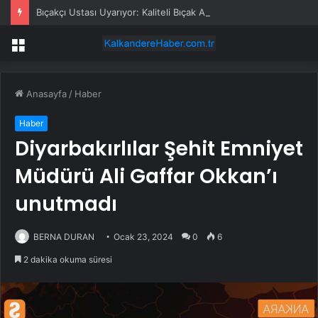
Bıçakçı Ustası Uyarıyor: Kaliteli Bıçak Alın!
Menü
Anasayfa
/
Haber
Haber
Diyarbakırlılar Şehit Emniyet
Müdürü Ali Gaffar Okkan’ı
unutmadı
BERNA DURAN
Ocak 23, 2024
0
6
2 dakika okuma süresi