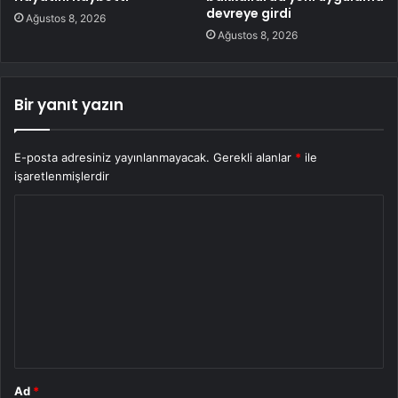
devreye girdi
Ağustos 8, 2026
Ağustos 8, 2026
Bir yanıt yazın
E-posta adresiniz yayınlanmayacak.
Gerekli alanlar
*
ile
işaretlenmişlerdir
Y
o
r
u
m
*
Ad
*