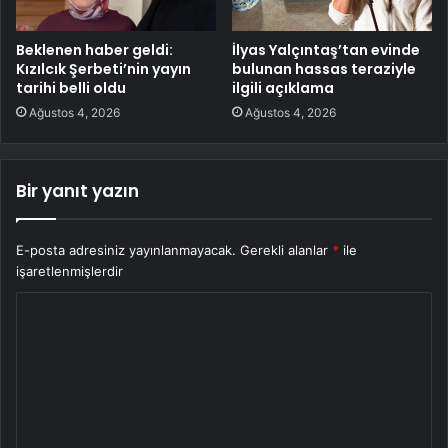
Beklenen haber geldi:
İlyas Yalçıntaş’tan evinde
Kızılcık Şerbeti’nin yayın
bulunan hassas teraziyle
tarihi belli oldu
ilgili açıklama
Ağustos 4, 2026
Ağustos 4, 2026
Bir yanıt yazın
E-posta adresiniz yayınlanmayacak.
Gerekli alanlar
*
ile
işaretlenmişlerdir
Y
o
r
u
m