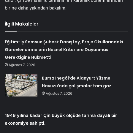
kaldı. Çin’de insanlık tarihinin en karanlık dönemlerinden
birine daha yakından bakalım.
İlgili Makaleler
Eğitim-İş Samsun Şubesi: Danıştay, Proje Okullarındaki
Görevlendirmelerin Nesnel Kriterlere Dayanması
Gerektiğine Hükmetti
Ağustos 7, 2026
Bursa İnegöl’de Alanyurt Yüzme
Havuzu’nda çalışmalar tam gaz
Ağustos 7, 2026
1949 yılına kadar Çin büyük ölçüde tarıma dayalı bir
ekonomiye sahipti.