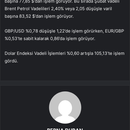
başına 77,85 $’dan işlem görüyor. Bu sırada Şubat vadeli
Brent Petrol Vadelileri 2,40% veya 2,05 düşüşle varil
başına 83,52 $’dan işlem görüyor.
GBP/USD %0,78 düşüşle 1,22’de işlem görürken, EUR/GBP
%0,53’te sabit kalarak 0,86’da işlem görüyor.
Dolar Endeksi Vadeli İşlemleri %0,60 artışla 105,13’te işlem
gördü.