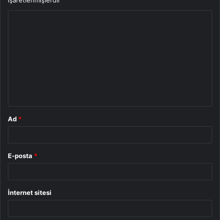
işaretlenmişlerdir
Y
o
r
u
m
*
Ad
*
E-posta
*
İnternet sitesi