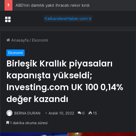
ABD’nin damıtık yakıt ihracatı rekor kırdı
Menü
Anasayfa
/
Ekonomi
Ekonomi
Birleşik Krallık piyasaları
kapanışta yükseldi;
Investing.com UK 100 0,14%
değer kazandı
BERNA DURAN
Aralık 10, 2022
0
15
1 dakika okuma süresi