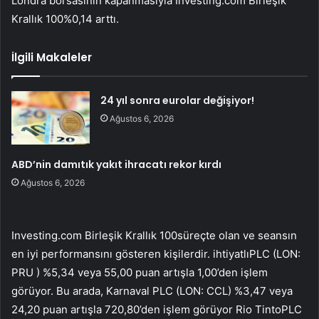
Londra borsasının kapanmasıyla
Investing.com Birleşik
Krallık 100
%0,14 arttı.
İlgili Makaleler
24 yıl sonra eurolar değişiyor!
Ağustos 6, 2026
ABD’nin damıtık yakıt ihracatı rekor kırdı
Ağustos 6, 2026
Investing.com Birleşik Krallık 100
süreçte olan ve seansın
en iyi performansını gösteren kişilerdir.
ihtiyatlı
PLC (LON:
PRU
) %5,34 veya 55,00 puan artışla 1,00’den işlem
görüyor. Bu arada, Karnaval PLC (LON:
CCL
) %3,47 veya
24,20 puan artışla 720,80’den işlem görüyor
Rio Tinto
PLC