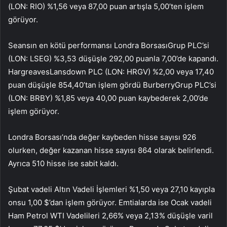
(LON:
RIO
) %1,56 veya 87,00 puan artışla 5,00’ten işlem
görüyor.
Seansın en kötü performansı
Londra Borsası
Grup PLC’si
(LON:
LSEG
) %3,53 düşüşle 292,00 puanla 7,00’de kapandı.
Hargreaves
Lansdown PLC (LON:
HRGV
) %2,00 veya 17,40
puan düşüşle 854,40’tan işlem gördü
Burberry
Grup PLC’si
(LON:
BRBY
) %1,85 veya 40,00 puan kaybederek 2,00’de
işlem görüyor.
Londra Borsası’nda değer kaybeden hisse sayısı 926
olurken, değer kazanan hisse sayısı 864 olarak belirlendi.
Ayrıca 510 hisse ise sabit kaldı.
Şubat vadeli Altın Vadeli İşlemleri %1,50 veya 27,10 kayıpla
onsu 1,00 $’dan işlem görüyor. Emtialarda ise Ocak vadeli
Ham Petrol WTI Vadelileri 2,66% veya 2,13% düşüşle varil