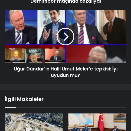
Demirspor maçında cezalıydı
Uğur Dündar'ın Halil Umut Meler'e tepkisi: İyi
uyudun mu?
İlgili Makaleler