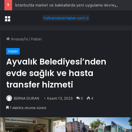
İstanbul’da market ve bakkallarda yeni uygulama devreye girdi
Menü
Anasayfa
/
Haber
Haber
Ayvalık Belediyesi’nden
evde sağlık ve hasta
transfer hizmeti
BERNA DURAN
Kasım 13, 2023
0
4
1 dakika okuma süresi