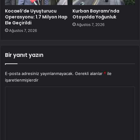
Kocaeli’de Uyuşturucu
Kurban Bayramı’nda
Operasyonu: 1.7 Milyon Hap
Otoyolda Yoğunluk
Ele Geçirildi
Ağustos 7, 2026
Ağustos 7, 2026
Bir yanıt yazın
E-posta adresiniz yayınlanmayacak.
Gerekli alanlar
*
ile
işaretlenmişlerdir
Y
o
r
u
m
*