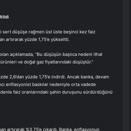
tildi
i sert düşüşe rağmen üst üste beşinci kez faiz
uan artırarak yüzde 1,75’e yükseltti.
ılan açıklamada, “Bu düşüşün başlıca nedeni ithal
ürünleri ve doğal gaz fiyatlarındaki düşüştür.”
zde 2,6’dan yüzde 1,75’e indirdi. Ancak banka, devam
lıcı enflasyonist baskılar nedeniyle orta vadede
edenle faiz oranlarındaki şahin duruşunu sürdürdüğünü
an artırarak %3,75’e çıkardı. Banka, enflasyonun