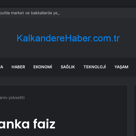
bul’da market ve bakkallarda yeni uygulama devreye girdi
FA
HABER
EKONOMI
SAĞLIK
TEKNOLOJI
YAŞAM
rını yükseltti
anka faiz