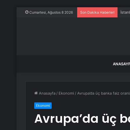
İstan
Cumartesi, Ağustos 8 2026
Son Dakika Haberleri
ANASAY
Anasayfa
/
Ekonomi
/
Avrupa’da üç banka faiz oranla
Ekonomi
Avrupa’da üç b