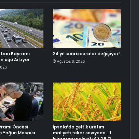
rban Bayramı
24 yıl sonra eurolar değişiyor!
unluğu Artıyor
Ağustos 6, 2026
2026
yramı Öncesi
İpsala’da çeltik üretim
ın Yoğun Mesaisi
maliyeti rekor seviyede… 1
kilogram maliyeti 47,26 TL