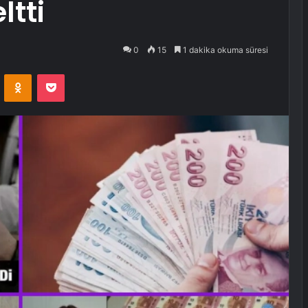
ltti
0
15
1 dakika okuma süresi
VKontakte
Odnoklassniki
Pocket