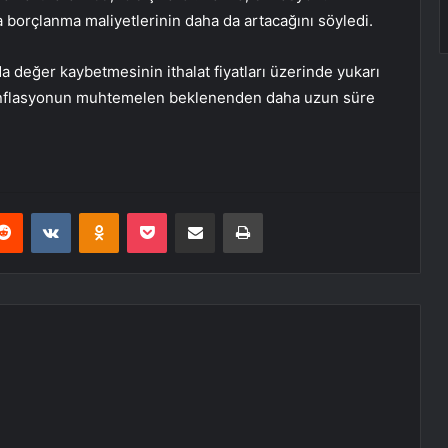
 borçlanma maliyetlerinin daha da artacağını söyledi.
değer kaybetmesinin ithalat fiyatları üzerinde yukarı
 enflasyonun muhtemelen beklenenden daha uzun süre
erest
Reddit
VKontakte
Odnoklassniki
Pocket
E-Posta ile paylaş
Yazdır