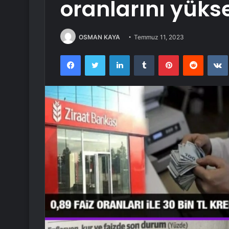
oranlarını yükse
OSMAN KAYA
Temmuz 11, 2023
Facebook
Twitter
LinkedIn
Tumblr
Pinterest
Reddit