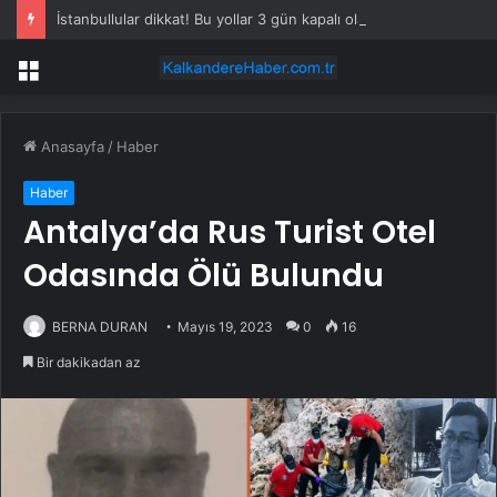
İstanbullular dikkat! Bu yollar 3 gün kapalı olacak
Menü
Anasayfa
/
Haber
Haber
Antalya’da Rus Turist Otel
Odasında Ölü Bulundu
BERNA DURAN
Mayıs 19, 2023
0
16
Bir dakikadan az