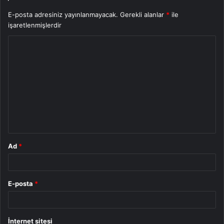
E-posta adresiniz yayınlanmayacak.
Gerekli alanlar
*
ile
işaretlenmişlerdir
Y
o
r
u
m
*
Ad
*
E-posta
*
İnternet sitesi