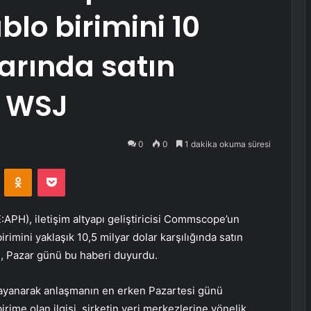
lo birimini 10
varında satın
– WSJ
0
0
1 dakika okuma süresi
VKontakte
Odnoklassniki
Pocket
:
APH
), iletişim altyapı geliştiricisi Commscope’un
irimini yaklaşık 10,5 milyar dolar karşılığında satın
l, Pazar günü bu haberi duyurdu.
dayanarak anlaşmanın en erken Pazartesi günü
rime olan ilgisi, şirketin veri merkezlerine yönelik