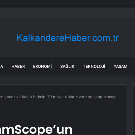
ayramı’nda Otoyolda Yoğunluk
FA
HABER
EKONOMI
SAĞLIK
TEKNOLOJI
YAŞAM
bant ve kablo birimini 10 milyar dolar civarında satın almaya
mmScope’un