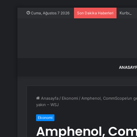
Kurban B
Cuma, Ağustos 7 2026
Son Dakika Haberleri
ANASAY
Anasayfa
/
Ekonomi
/
Amphenol, CommScope’un geniş
yakın – WSJ
Ekonomi
Amphenol, Co