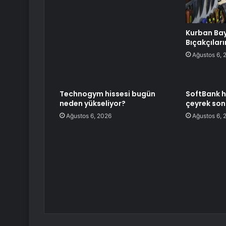
Kurban Ba
Bıçakçılar
Ağustos 6, 
Technogym hissesi bugün
SoftBank h
neden yükseliyor?
çeyrek son
Ağustos 6, 2026
Ağustos 6, 