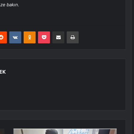
üze bakın.
erest
Reddit
VKontakte
Odnoklassniki
Pocket
E-Posta ile paylaş
Yazdır
EK