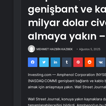
genişbant ve kab
milyar dolar ci
almaya yakın 
MEHMET HAZBİN KAZBEK
Ağustos 5, 2025
Facebook
Twitter
LinkedIn
Tumblr
Pinterest
Reddit
Investing.com — Amphenol Corporation (NYSE
(NASDAQ:
COMM
) genişbant bağlantı ve kablo b
almak için anlaşmaya yakın. Wall Street Journa
Wall Street Journal, konuya yakın kaynaklara 
tamamlanabileceğini bildirdi. Amphenol’un bu bi