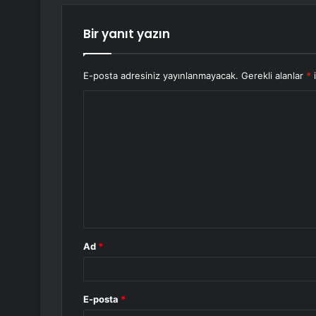
Bir yanıt yazın
E-posta adresiniz yayınlanmayacak.
Gerekli alanlar
*
i
Y
o
r
u
m
*
Ad
*
E-posta
*