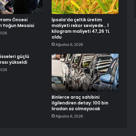
yramı Öncesi
İpsala’da çeltik üretim
ın Yoğun Mesaisi
maliyeti rekor seviyede… 1
kilogram maliyeti 47,26 TL
2026
oldu
Ağustos 6, 2026
isseleri güçlü
rası yükseldi
2026
Binlerce araç sahibini
ilgilendiren detay: 100 bin
liradan az olmayacak
Ağustos 6, 2026