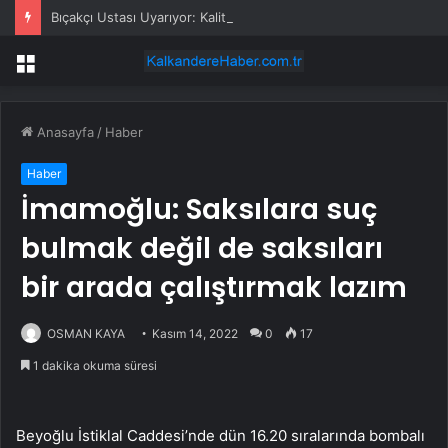
Bıçakçı Ustası Uyarıyor: Kaliteli Bıçak Alın!
Menü
Anasayfa
/
Haber
Haber
İmamoğlu: Saksılara suç
bulmak değil de saksıları
bir arada çalıştırmak lazım
OSMAN KAYA
Kasım 14, 2022
0
17
1 dakika okuma süresi
Beyoğlu İstiklal Caddesi’nde dün 16.20 sıralarında bombalı