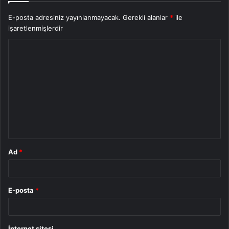
E-posta adresiniz yayınlanmayacak.
Gerekli alanlar
*
ile
işaretlenmişlerdir
Y
o
r
u
m
*
Ad
*
E-posta
*
İnternet sitesi