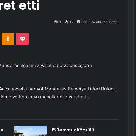
et etti
0
17
1 dakika okuma süresi
VKontakte
Odnoklassniki
Pocket
 Menderes ilçesini ziyaret edip vatandaşların
rtçı, evvelki periyot Menderes Belediye Lideri Bülent
 Çileme ve Karakuyu mahallerini ziyaret etti.
bu
15 Temmuz Köprülü