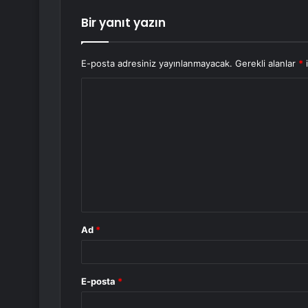
Bir yanıt yazın
E-posta adresiniz yayınlanmayacak.
Gerekli alanlar
*
i
Y
o
r
u
m
*
Ad
*
E-posta
*