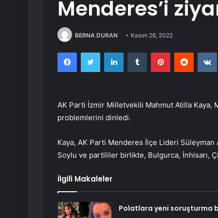
Menderes’i ziyar
BERNA DURAN
Kasım 26, 2022
Facebook
Twitter
LinkedIn
Tumblr
Pinterest
Reddit
AK Parti İzmir Milletvekili Mahmut Atilla Kaya,
problemlerini dinledi.
Kaya, AK Parti Menderes İlçe Lideri Süleyman A
Soylu ve partililer birlikte, Bulgurca, İnhisarı,
İlgili Makaleler
Polatlara yeni soruşturma 