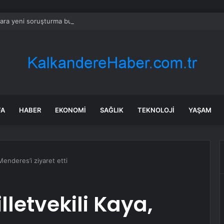
lara yeni soruşturma bu defa ‘ticari dolandırıcılık’
FA
HABER
EKONOMI
SAĞLIK
TEKNOLOJI
YAŞAM
 Menderes’i ziyaret etti
lletvekili Kaya,