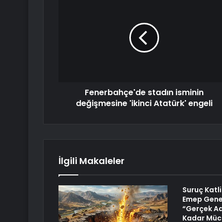
Fenerbahçe'de stadın isminin
değişmesine 'ikinci Atatürk' engeli
İlgili Makaleler
Suruç Katlia
Emep Genel
“Gerçek A
Kadar Müc