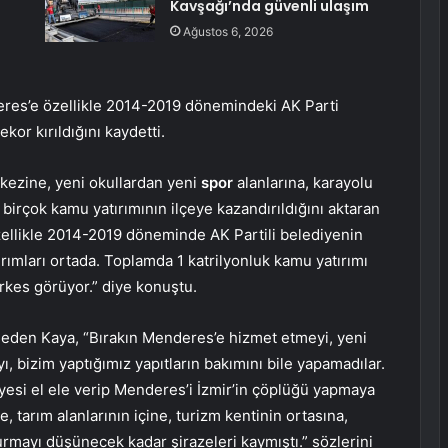
Kavşağı’nda güvenli ulaşım
Ağustos 6, 2026
res’e özellikle 2014-2019 dönemindeki AK Parti
or kırıldığını kaydetti.
kezine, yeni okullardan yeni
spor
alanlarına, karayolu
irçok kamu yatırımının ilçeye kazandırıldığını aktaran
zellikle 2014-2019 döneminde AK Partili belediyenin
ırımları ortada. Toplamda 1 katrilyonluk kamu yatırımı
rkes görüyor.” diye konuştu.
ydeden Kaya, “Bırakın Menderes’e hizmet etmeyi, yeni
, bizim yaptığımız yapıtların bakımını bile yapamadılar.
yesi el ele verip Menderes’i İzmir’in çöplüğü yapmaya
, tarım alanlarının içine, turizm kentinin ortasına,
mayı düşünecek kadar şirazeleri kaymıştı.” sözlerini