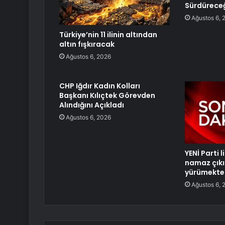
Sürdüreceğ
Ağustos 6, 
Türkiye’nin 11 ilinin altından
altın fışkıracak
Ağustos 6, 2026
CHP Iğdır Kadın Kolları
Başkanı Kılıçtek Görevden
Alındığını Açıkladı
Ağustos 6, 2026
YENİ Parti 
namaz çıkı
yürümekte 
Ağustos 6, 