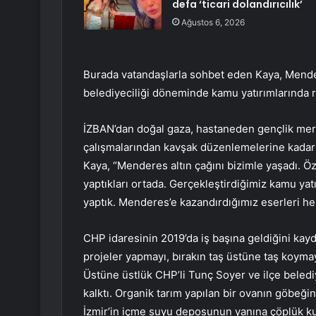
defa ‘ticari dolandırıcılık’
Ağustos 6, 2026
Burada vatandaşlarla sohbet eden Kaya, Mende
belediyeciliği döneminde kamu yatırımlarında rek
İZBAN’dan doğal gaza, hastaneden gençlik mer
çalışmalarından kavşak düzenlemelerine kadar b
Kaya, “Menderes altın çağını bizimle yaşadı. Ö
yaptıkları ortada. Gerçekleştirdiğimiz kamu yat
yaptık. Menderes’e kazandırdığımız eserleri he
CHP idaresinin 2019’da iş başına geldiğini ka
projeler yapmayı, bırakın taş üstüne taş koymayı
Üstüne üstlük CHP’li Tunç Soyer ve ilçe beledi
kalktı. Organik tarım yapılan bir ovanın göbeğine
İzmir’in içme suyu deposunun yanına çöplük kur