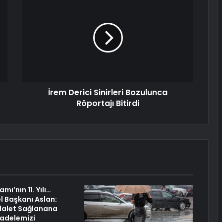
İrem Derici Sinirleri Bozulunca
Röportajı Bitirdi
mı’nın 11. Yılı…
 Başkanı Aslan:
dalet Sağlanana
adelemizi