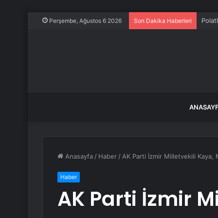
Polat
Perşembe, Ağustos 6 2026
Son Dakika Haberleri
ANASAY
Anasayfa
/
Haber
/
AK Parti İzmir Milletvekili Kaya,
Haber
AK Parti İzmir Mi