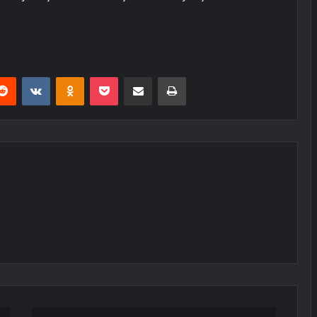
erest
Reddit
VKontakte
Odnoklassniki
Pocket
E-Posta ile paylaş
Yazdır