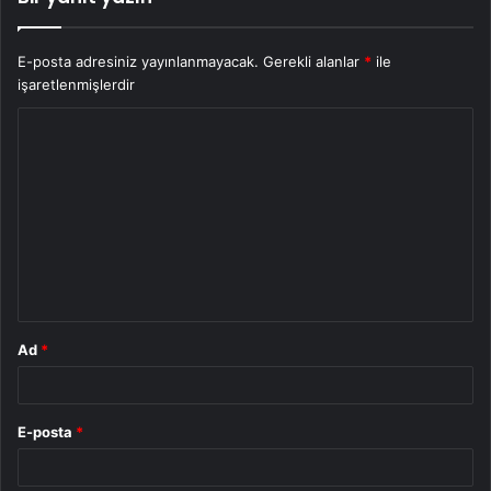
E-posta adresiniz yayınlanmayacak.
Gerekli alanlar
*
ile
işaretlenmişlerdir
Y
o
r
u
m
*
Ad
*
E-posta
*