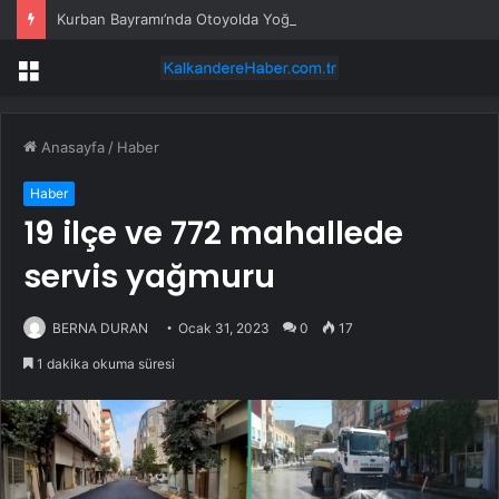
Kurban Bayramı’nda Otoyolda Yoğunluk
Menü
Anasayfa
/
Haber
Haber
19 ilçe ve 772 mahallede
servis yağmuru
BERNA DURAN
Ocak 31, 2023
0
17
1 dakika okuma süresi