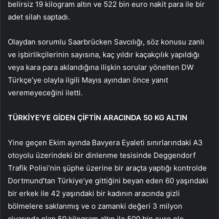
belirsiz 19 kilogram altın ve 522 bin euro nakit para ile bir
adet silah saptadı.
Olaydan sorumlu Saarbrücken Savcılığı, söz konusu zanlı
ve işbirlikçilerinin sayısına, kaç yıldır kaçakçılık yapıldığı
veya kara para aklandığına ilişkin sorular yönelten DW
Türkçe’ye olayla ilgili Mayıs ayından önce yanıt
veremeyeceğini iletti.
TÜRKİYE’YE GİDEN ÇİFTİN ARACINDA 50 KG ALTIN
Yine geçen Ekim ayında Bavyera Eyaleti sınırlarındaki A3
otoyolu üzerindeki bir dinlenme tesisinde Deggendorf
Trafik Polisi’nin şüphe üzerine bir araçta yaptığı kontrolde
Dortmund’tan Türkiye’ye gittiğini beyan eden 60 yaşındaki
bir erkek ile 42 yaşındaki bir kadının aracında gizli
bölmelere saklanmış ve o zamanki değeri 3 milyon
civarında olan 50 kilogram altın ile 500 bin euro ele