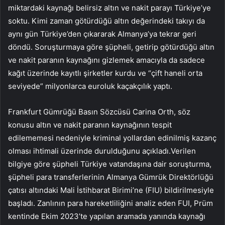
miktardaki kaynağı belirsiz altın ve nakit parayı Türkiye’ye
soktu. Kimi zaman götürdüğü altın değerindeki takıyı da
aynı gün Türkiye’den çıkararak Almanya’ya tekrar geri
döndü. Soruşturmaya göre şüpheli, getirip götürdüğü altın
ve nakit paranın kaynağını gizlemek amacıyla da sadece
kağıt üzerinde kayıtlı şirketler kurdu ve “çift haneli orta
seviyede” milyonlarca euroluk kaçakçılık yaptı.
Frankfurt Gümrüğü Basın Sözcüsü Carina Orth, söz
konusu altın ve nakit paranın kaynağının tespit
edilememesi nedeniyle kriminal yollardan edinilmiş kazanç
olması ihtimali üzerinde durulduğunu açıkladı.Verilen
bilgiye göre şüpheli Türkiye vatandaşına dair soruşturma,
şüpheli para transferlerinin Almanya Gümrük Direktörlüğü
çatısı altındaki Mali İstihbarat Birimi’ne (FIU) bildirilmesiyle
başladı. Zanlının para hareketliliğini analiz eden FUI, Prüm
kentinde Ekim 2023’te yapılan aramada yanında kaynağı