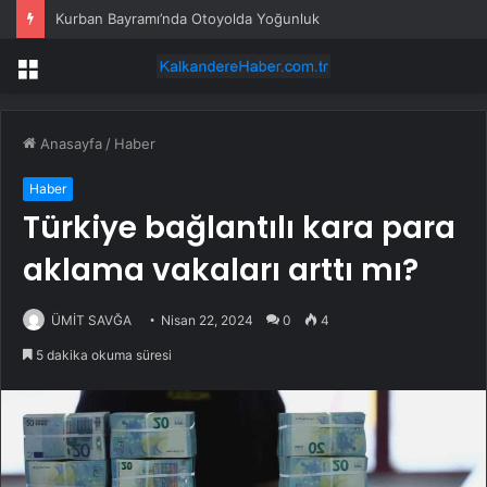
Kurban Bayramı’nda Otoyolda Yoğunluk
Menü
Anasayfa
/
Haber
Haber
Türkiye bağlantılı kara para
aklama vakaları arttı mı?
ÜMİT SAVĞA
Nisan 22, 2024
0
4
5 dakika okuma süresi