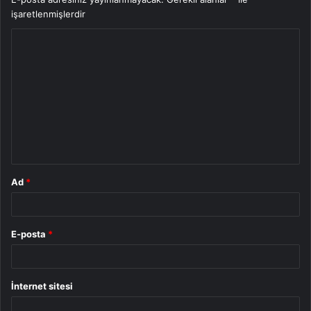
işaretlenmişlerdir
Y
o
r
u
m
*
Ad
*
E-posta
*
İnternet sitesi