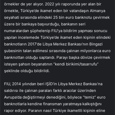
örnekler de yer alıyor. 2022 yılı raporunda yer alan bir
örnekte, Türkiye’de ikamet eden bir vatandaşın Almanya
seyahati sırasında elindeki 25 bin euro banknotu çevirmek
üzere bir bankaya başvurduğu, bankanın seri
numaralardan şüphelenip FIU’ya bildirim yapması sonucu
yapılan incelemede Türkiye’de ikamet eden kişinin elindeki
banknotların 2017’de Libya Merkez Bankası’nın Bingazi
şubesinin talan edilmesi sırasında çalınan milyonlarca euro
banknottan olduğu saptandı. Parayı başka dövize çevirmek
isteyen şahsın beyanatının “kendi birikimi/tasarrufu”
şeklinde olduğu bildirildi.
FIU, 2014 yılından beri IŞİD’in Libya Merkez Bankası’na
saldırısı ile çalınan paraları farklı aracılar üzerinden
Avrupa’da değiştirmeyi denediğini, böylece “temiz” euro
banknotlarla kendine finansman yaratmaya kalkıştığını
rapor ediyor. Paranın nasıl Türkiye ikametlli kişinin eline