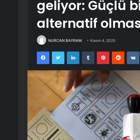
geliyor: Güçlü 
alternatif olma
NURCAN BAYRAM
Kasım 4, 2025
Facebook
Twitter
LinkedIn
Tumblr
Pinterest
Reddit