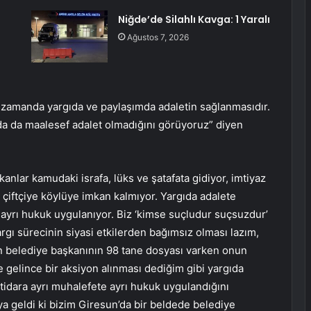
Niğde’de Silahlı Kavga: 1 Yaralı
Ağustos 7, 2026
 zamanda yargıda ve paylaşımda adaletin sağlanmasıdır.
da da maalesef adalet olmadığını görüyoruz” diyen
anlar kamudaki israfa, lüks ve şatafata gidiyor, imtiyaz
 çiftçiye köylüye imkan kalmıyor. Yargıda adalete
 ayrı hukuk uygulanıyor. Biz ‘kimse suçludur suçsuzdur’
gı sürecinin siyasi etkilerden bağımsız olması lazım,
inin belediye başkanının 98 tane dosyası varken onun
e gelince bir aksiyon alınması dediğim gibi yargıda
ktidara ayrı muhalefete ayrı hukuk uygulandığını
ya geldi ki bizim Giresun’da bir beldede belediye