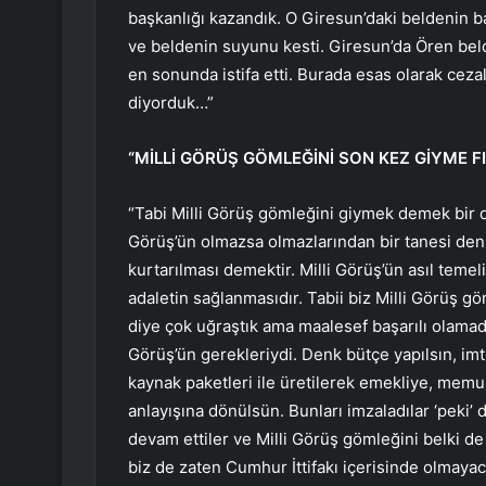
başkanlığı kazandık. O Giresun’daki beldenin b
ve beldenin suyunu kesti. Giresun’da Ören bel
en sonunda istifa etti. Burada esas olarak cezal
diyorduk…”
“MİLLİ GÖRÜŞ GÖMLEĞİNİ SON KEZ GİYME FI
“Tabi Milli Görüş gömleğini giymek demek bir 
Görüş’ün olmazsa olmazlarından bir tanesi den
kurtarılması demektir. Milli Görüş’ün asıl teme
adaletin sağlanmasıdır. Tabii biz Milli Görüş g
diye çok uğraştık ama maalesef başarılı olamad
Görüş’ün gerekleriydi. Denk bütçe yapılsın, imti
kaynak paketleri ile üretilerek emekliye, memur
anlayışına dönülsün. Bunları imzaladılar ‘peki
devam ettiler ve Milli Görüş gömleğini belki de
biz de zaten Cumhur İttifakı içerisinde olmayaca