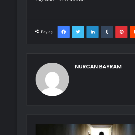
Facebook
Twitter
LinkedIn
Tumblr
Pint
Paylaş
NURCAN BAYRAM