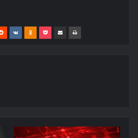
erest
Reddit
VKontakte
Odnoklassniki
Pocket
E-Posta ile paylaş
Yazdır