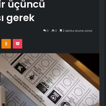
bir üçüncü
sı gerek
0
0
2 dakika okuma süresi
VKontakte
Odnoklassniki
Pocket