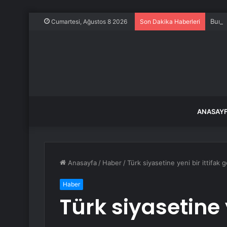
Bursa
Cumartesi, Ağustos 8 2026
Son Dakika Haberleri
ANASAY
Anasayfa
/
Haber
/
Türk siyasetine yeni bir ittifak 
Haber
Türk siyasetine y