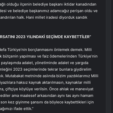
ağlı olduğu ilçenin belediye başkanı iktidar kanadından
desi ve belediye başkanımız adamcağız perişan oldu ve
andırılan halk. Hani millet iradesi diyorduk sandık
RSATINI 2023 YILINDAKİ SEÇİMDE KAYBETTİLER”
defa Türkiye’nin borçlanmasını önlemek demek. Milli
k bütçenin yapılması ve faiz ödemelerinden Türkiye’nin
li paylaşımda adalet, yönetiminde adalet ve yargıda
ömleğini 2023 seçimlerinde tekrar bunlara giydirelim
ık. Mutabakat metninde aslında bizim yazdıklarımız Milli
yazlılara haksız kaynak aktarılmasın, kaynaklar milli
a, çiftçiye köylüye verilsin. Önce ahlak ve maneviyat
’ dediler ama maalesef arkasından aynı tas aynı hamam
 son kez giyinme şansını da böylece kaybettikleri için
ğımızı ifade ettik.”