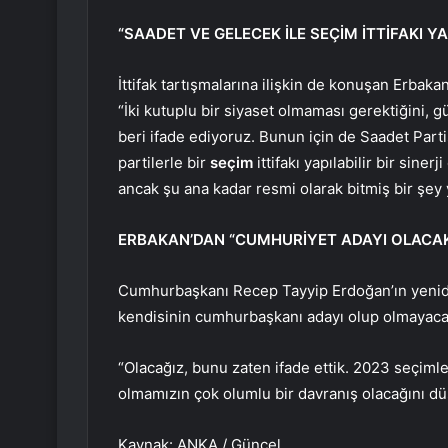
“SAADET VE GELECEK İLE SEÇİM İTTİFAKI YA
İttifak tartışmalarına ilişkin de konuşan Erbakan
“İki kutuplu bir siyaset olmaması gerektiğini, g
beri ifade ediyoruz. Bunun için de Saadet Partis
partilerle bir
seçim
ittifakı yapılabilir bir siner
ancak şu ana kadar resmi olarak bitmiş bir şey y
ERBAKAN’DAN “CUMHURİYET ADAYI OLACA
Cumhurbaşkanı Recep Tayyip Erdoğan’ın yenid
kendisinin cumhurbaşkanı adayı olup olmayacağ
“Olacağız, bunu zaten ifade ettik. 2023 seçimle
olmamızın çok olumlu bir davranış olacağını 
Kaynak: ANKA / Güncel