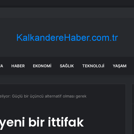
 Büyükşehir’den İnegöl’e ulaşım hamlesi
FA
HABER
EKONOMI
SAĞLIK
TEKNOLOJI
YAŞAM
geliyor: Güçlü bir üçüncü alternatif olması gerek
eni bir ittifak