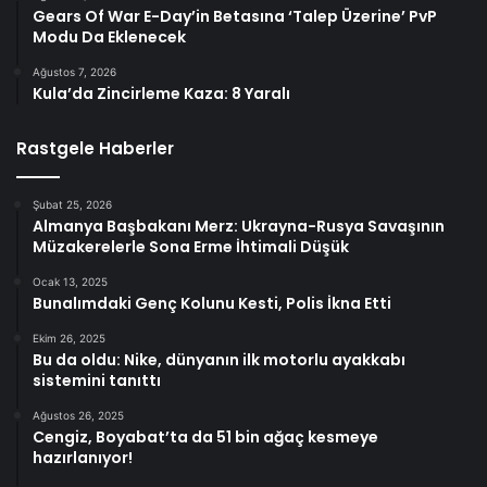
Gears Of War E-Day’in Betasına ‘Talep Üzerine’ PvP
Modu Da Eklenecek
Ağustos 7, 2026
Kula’da Zincirleme Kaza: 8 Yaralı
Rastgele Haberler
Şubat 25, 2026
Almanya Başbakanı Merz: Ukrayna-Rusya Savaşının
Müzakerelerle Sona Erme İhtimali Düşük
Ocak 13, 2025
Bunalımdaki Genç Kolunu Kesti, Polis İkna Etti
Ekim 26, 2025
Bu da oldu: Nike, dünyanın ilk motorlu ayakkabı
sistemini tanıttı
Ağustos 26, 2025
Cengiz, Boyabat’ta da 51 bin ağaç kesmeye
hazırlanıyor!