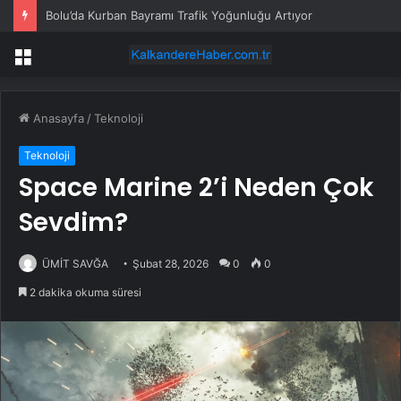
Bolu’da Kurban Bayramı Trafik Yoğunluğu Artıyor
Menü
Anasayfa
/
Teknoloji
Teknoloji
Space Marine 2’i Neden Çok
Sevdim?
ÜMİT SAVĞA
Şubat 28, 2026
0
0
2 dakika okuma süresi