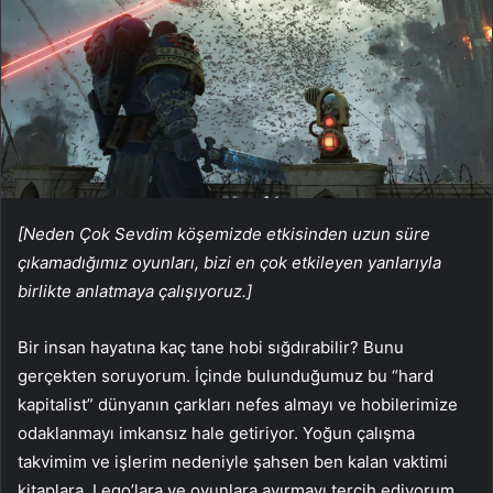
[Neden Çok Sevdim köşemizde etkisinden uzun süre
çıkamadığımız oyunları, bizi en çok etkileyen yanlarıyla
birlikte anlatmaya çalışıyoruz.]
Bir insan hayatına kaç tane hobi sığdırabilir? Bunu
gerçekten soruyorum. İçinde bulunduğumuz bu “hard
kapitalist” dünyanın çarkları nefes almayı ve hobilerimize
odaklanmayı imkansız hale getiriyor. Yoğun çalışma
takvimim ve işlerim nedeniyle şahsen ben kalan vaktimi
kitaplara, Lego’lara ve oyunlara ayırmayı tercih ediyorum.