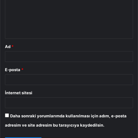
r
u
m
*
Ad
*
E-posta
*
İnternet sitesi
Daha sonraki yorumlarımda kullanılması için adım, e-posta
adresim ve site adresim bu tarayıcıya kaydedilsin.