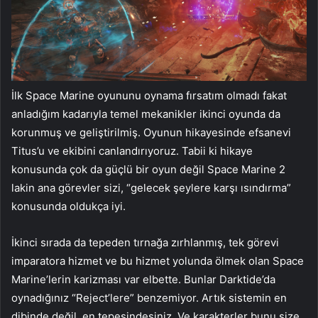
İlk Space Marine oyununu oynama fırsatım olmadı fakat
anladığım kadarıyla temel mekanikler ikinci oyunda da
korunmuş ve geliştirilmiş. Oyunun hikayesinde efsanevi
Titus’u ve ekibini canlandırıyoruz. Tabii ki hikaye
konusunda çok da güçlü bir oyun değil Space Marine 2
lakin ana görevler sizi, “gelecek şeylere karşı ısındırma”
konusunda oldukça iyi.
İkinci sırada da tepeden tırnağa zırhlanmış, tek görevi
imparatora hizmet ve bu hizmet yolunda ölmek olan Space
Marine’lerin karizması var elbette. Bunlar Darktide’da
oynadığınız “Reject’lere” benzemiyor. Artık sistemin en
dibinde değil, en tepesindesiniz. Ve karakterler bunu size