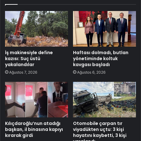
İş makinesiyle define
Haftası dolmadı, butlan
kazısı: Suç üstü
yönetiminde koltuk
yakalandılar
kavgası başladı
Ağustos 7, 2026
Ağustos 6, 2026
Kılıçdaroğlu’nun atadığı
Otomobile çarpan tır
başkan, il binasına kapıyı
viyadükten uçtu: 3 kişi
kırarak girdi
hayatını kaybetti, 3 kişi