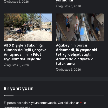
yaralandı
Ağustos 6, 2026
Ağustos 6, 2026
ABD Dışişleri Bakanlığı:
Ağabeyinin borcu
Lübnan’da Üçlü Çerçeve
ödenmedi, 16 yaşındaki
Anlaşmasının İlk Pilot
tetikçi dehşet saçtı!
Uygulaması Başlatıldı
Adana’da cinayete 2
tutuklama
Ağustos 6, 2026
Ağustos 6, 2026
Bir yanıt yazın
E-posta adresiniz yayınlanmayacak.
Gerekli alanlar
*
ile
işaretlenmişlerdir