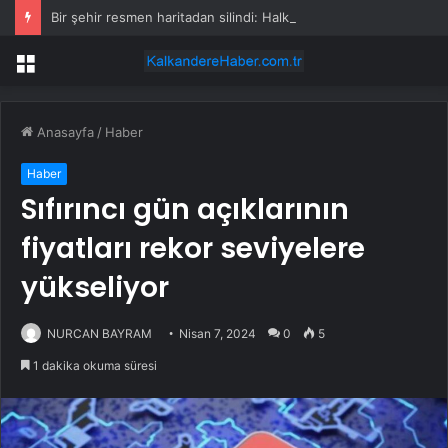
Bir şehir resmen haritadan silindi: Halk tahliye edildi
Menü
Anasayfa
/
Haber
Haber
Sıfırıncı gün açıklarının
fiyatları rekor seviyelere
yükseliyor
NURCAN BAYRAM
Nisan 7, 2024
0
5
1 dakika okuma süresi