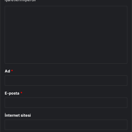
Y
o
r
u
m
*
Ad
*
E-posta
*
İnternet sitesi