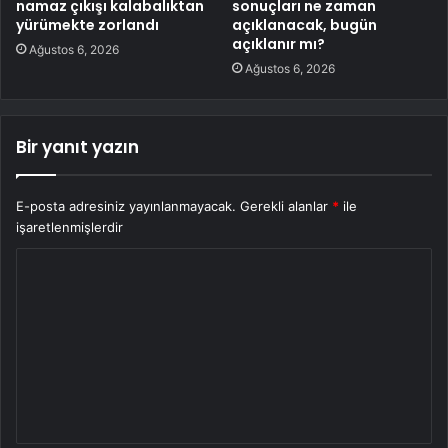
namaz çıkışı kalabalıktan
sonuçları ne zaman
yürümekte zorlandı
açıklanacak, bugün
açıklanır mı?
Ağustos 6, 2026
Ağustos 6, 2026
Bir yanıt yazın
E-posta adresiniz yayınlanmayacak.
Gerekli alanlar
*
ile
işaretlenmişlerdir
Y
o
r
u
m
*