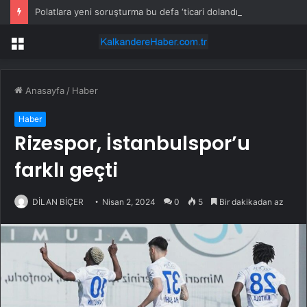
Polatlara yeni soruşturma bu defa ‘ticari dolandırıcılık’
Menü
Anasayfa
/
Haber
Haber
Rizespor, İstanbulspor’u
farklı geçti
DİLAN BİÇER
Nisan 2, 2024
0
5
Bir dakikadan az