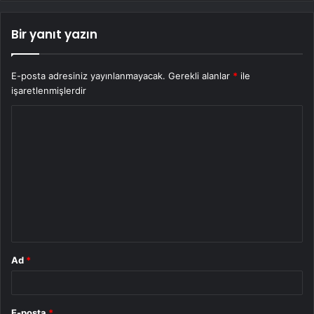
Bir yanıt yazın
E-posta adresiniz yayınlanmayacak.
Gerekli alanlar
*
ile
işaretlenmişlerdir
Y
o
r
u
m
*
Ad
*
E-posta
*