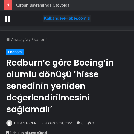
Kurban Bayramı’nda Otoyolda Yoğunluk
Menü
Anasayfa
/
Ekonomi
Ekonomi
Redburn’e göre Boeing’in
olumlu dönüşü ’hisse
senedinin yeniden
değerlendirilmesini
sağlamalı’
DİLAN BİÇER
Haziran 28, 2025
0
0
1 dakika okuma süresi