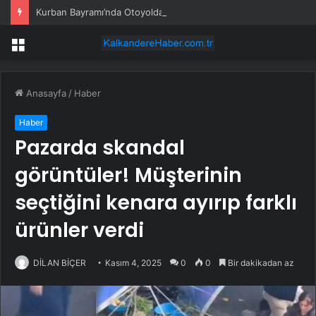
Kurban Bayramı’nda Otoyolda Yoğunluk
Menü
Anasayfa
/
Haber
Haber
Pazarda skandal
görüntüler! Müşterinin
seçtiğini kenara ayırıp farklı
ürünler verdi
DİLAN BİÇER
Kasım 4, 2025
0
0
Bir dakikadan az