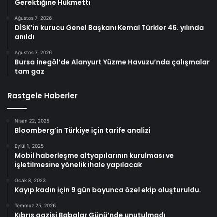
Gerektiğine Hükmetti
Ağustos 7, 2026
DİSK’in kurucu Genel Başkanı Kemal Türkler 46. yılında
anıldı
Ağustos 7, 2026
Bursa İnegöl’de Alanyurt Yüzme Havuzu’nda çalışmalar
tam gaz
Rastgele Haberler
Nisan 22, 2025
Bloomberg’in Türkiye için tarife analizi
Eylül 1, 2025
Mobil haberleşme altyapılarının kurulması ve
işletilmesine yönelik ihale yapılacak
Ocak 8, 2023
Kayıp kadın için 9 gün boyunca özel ekip oluşturuldu.
Temmuz 25, 2026
Kıbrıs gazisi Babalar Günü’nde unutulmadı