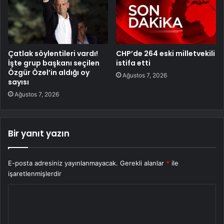
Çatlak söylentileri vardı!
CHP’de 264 eski milletvekili
İşte grup başkanı seçilen
istifa etti
Özgür Özel’in aldığı oy
Ağustos 7, 2026
sayısı
Ağustos 7, 2026
Bir yanıt yazın
E-posta adresiniz yayınlanmayacak.
Gerekli alanlar
*
ile
işaretlenmişlerdir
Y
o
r