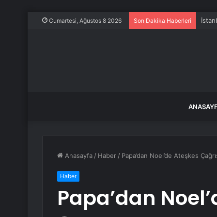
İstan
Cumartesi, Ağustos 8 2026
Son Dakika Haberleri
ANASAY
Anasayfa
/
Haber
/
Papa’dan Noel’de Ateşkes Çağrı
Haber
Papa’dan Noel’d