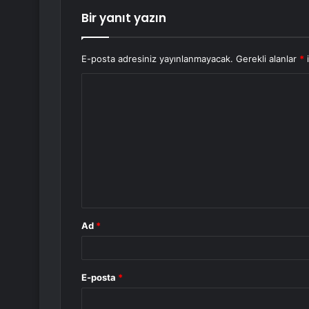
Bir yanıt yazın
E-posta adresiniz yayınlanmayacak.
Gerekli alanlar
*
i
Y
o
r
u
m
*
Ad
*
E-posta
*