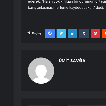
ederek, “Halen çok kırılgan bir durumun ortası
barış anlaşması ilerleme kaydedecektir.” dedi.
Facebook
Twitter
LinkedIn
Tumblr
Pint
Paylaş
ÜMİT SAVĞA