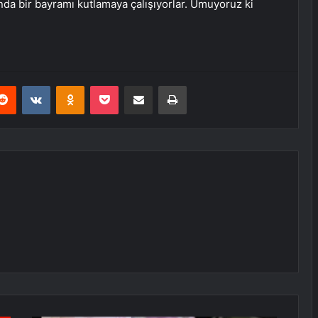
nda bir bayramı kutlamaya çalışıyorlar. Umuyoruz ki
erest
Reddit
VKontakte
Odnoklassniki
Pocket
E-Posta ile paylaş
Yazdır