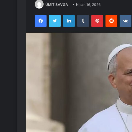
ÜMİT SAVĞA
Nisan 16, 2026
Facebook
Twitter
LinkedIn
Tumblr
Pinterest
Reddit