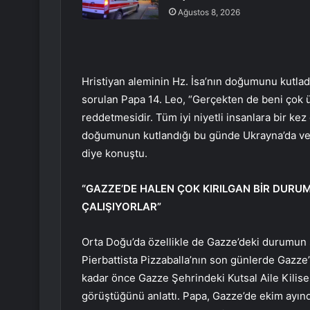
Ağustos 8, 2026
Hristiyan aleminin Hz. İsa’nın doğumunu kutlad
sorulan Papa 14. Leo, “Gerçekten de beni çok 
reddetmesidir. Tüm iyi niyetli insanlara bir ke
doğumunun kutlandığı bu günde Ukrayna’da ve t
diye konuştu.
“GAZZE’DE HALEN ÇOK KIRILGAN BİR DUR
ÇALIŞIYORLAR”
Orta Doğu’da özellikle de Gazze’deki durumun 
Pierbattista Pizzaballa’nın son günlerde Gazze’y
kadar önce Gazze Şehrindeki Kutsal Aile Kilises
görüştüğünü anlattı. Papa, Gazze’de ekim ayınd