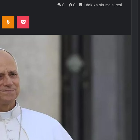
0
0
1 dakika okuma süresi
VKontakte
Odnoklassniki
Pocket