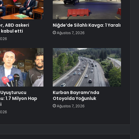
r, ABD askeri
Niğde’de Silahlı Kavga: 1 Yaralı
 kabul etti
Ağustos 7, 2026
2026
 Uyuşturucu
Kurban Bayramı’nda
: 1.7 Milyon Hap
Otoyolda Yoğunluk
i
Ağustos 7, 2026
2026