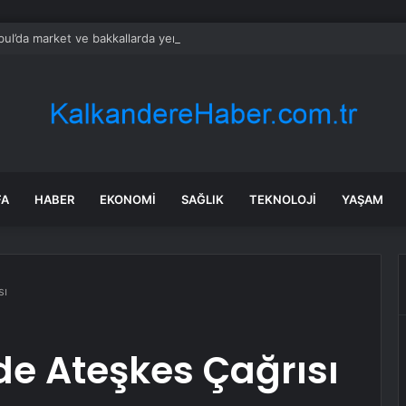
bul’da market ve bakkallarda yeni uygulama devreye girdi
FA
HABER
EKONOMI
SAĞLIK
TEKNOLOJI
YAŞAM
sı
e Ateşkes Çağrısı