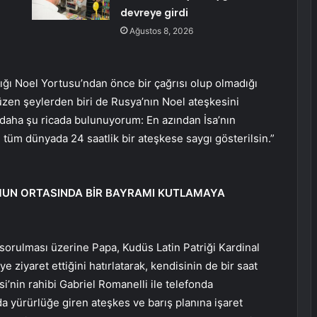
devreye girdi
Ağustos 8, 2026
ığı Noel Yortusu’ndan önce bir çağrısı olup olmadığı
üzen şeylerden biri de Rusya’nın Noel ateşkesini
z daha şu ricada bulunuyorum: En azından İsa’nın
üm dünyada 24 saatlik bir ateşkese saygı gösterilsin.”
UMUN ORTASINDA BİR BAYRAMI KUTLAMAYA
sorulması üzerine Papa, Kudüs Latin Patriği Kardinal
e ziyaret ettiğini hatırlatarak, kendisinin de bir saat
i’nin rahibi Gabriel Romanelli ile telefonda
a yürürlüğe giren ateşkes ve barış planına işaret