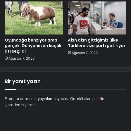
Oyuncağa benziyor ama
Akın akın gittiğimiz ülke
gerçek: Dünyanın en küçük
Türklere vize şartı getiriyor
atı seçildi
Ağustos 7, 2026
Ağustos 7, 2026
Bir yanıt yazın
E-posta adresiniz yayınlanmayacak.
Gerekli alanlar
*
ile
işaretlenmişlerdir
Y
o