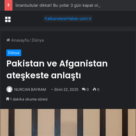
İstanbullular dikkat! Bu yollar 3 gün kapalı olacak
Menü
Anasayfa
/
Dünya
Dünya
Pakistan ve Afganistan
ateşkeste anlaştı
NURCAN BAYRAM
Ekim 22, 2025
0
0
1 dakika okuma süresi