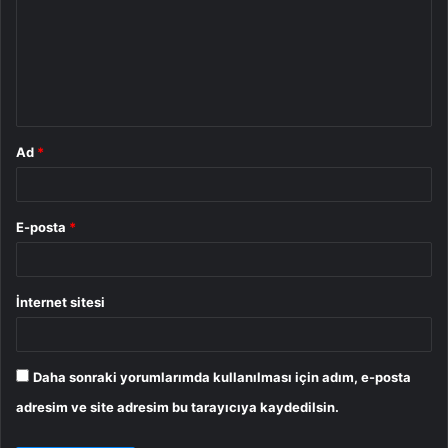
r
u
m
*
Ad
*
E-posta
*
İnternet sitesi
Daha sonraki yorumlarımda kullanılması için adım, e-posta
adresim ve site adresim bu tarayıcıya kaydedilsin.