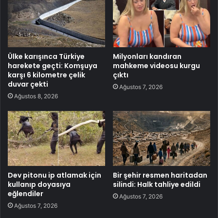
Ülke karışınca Türkiye
Milyonları kandıran
harekete geçti: Komşuya
mahkeme videosu kurgu
karşı 6 kilometre çelik
çıktı
duvar çekti
Ağustos 7, 2026
Ağustos 8, 2026
Dev pitonu ip atlamak için
Bir şehir resmen haritadan
kullanıp doyasıya
silindi: Halk tahliye edildi
eğlendiler
Ağustos 7, 2026
Ağustos 7, 2026