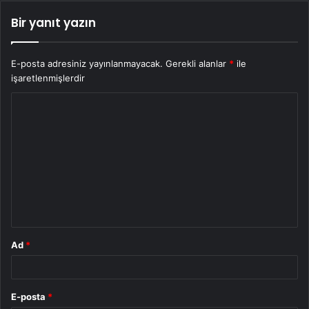
Bir yanıt yazın
E-posta adresiniz yayınlanmayacak.
Gerekli alanlar
*
ile
işaretlenmişlerdir
Y
o
r
u
m
*
Ad
*
E-posta
*