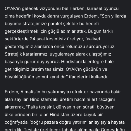
OYAK’ın gelecek vizyonunu belirlerken, küresel oyuncu
olma hedefini koyduklarını vurgulayan Erdem, “Son yıllarda
büyüme stratejimize paralel şekilde bu hedefi
gerçekleştirmek için güçlü adımlar attık. Bugün farklı
sektörlerde 24 saat kesintisiz üretiyor, faaliyet
gösterdiğimiz alanlarda öncü rolümüzü sürdürüyoruz.
Stratejik kararlarımızı uygulamaya alarak ulaştığımız
başarıyla gurur duyuyoruz. Hindistan’da entegre hale
getirdiğimiz üretim tesisimiz, OYAK’ın gücünün ve
büyüklüğünün somut kanıtıdır” ifadelerini kullandı.
Erdem, Almatis’in bu yatırımıyla refrakter pazarında bakir
alan sayılan Hindistan’daki üretim hacmini artıracağını
aktararak, “Falta tesisini, dünyanın en süratli büyüyen
ülkelerinden biri olan Hindistan üzere büyük bir
coğrafyada, ‘doğru pazara doğru yatırım’ anlayışıyla hayata
geçirdik. Tesiste üretilecek tabular alümina ile Güneydoğu