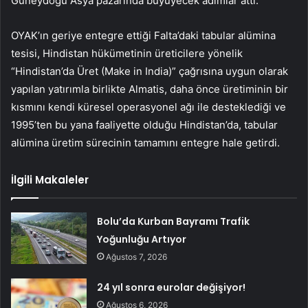
Güneydoğu Asya pazarında büyüyecek adımlar attı.
OYAK’ın geriye entegre ettiği Falta’daki tabular alümina
tesisi, Hindistan hükümetinin üreticilere yönelik
“Hindistan’da Üret (Make in India)” çağrısına uygun olarak
yapılan yatırımla birlikte Almatis, daha önce üretiminin bir
kısmını kendi küresel operasyonel ağı ile desteklediği ve
1995’ten bu yana faaliyette olduğu Hindistan’da, tabular
alümina üretim sürecinin tamamını entegre hale getirdi.
İlgili Makaleler
Bolu’da Kurban Bayramı Trafik
Yoğunluğu Artıyor
Ağustos 7, 2026
24 yıl sonra eurolar değişiyor!
Ağustos 6, 2026