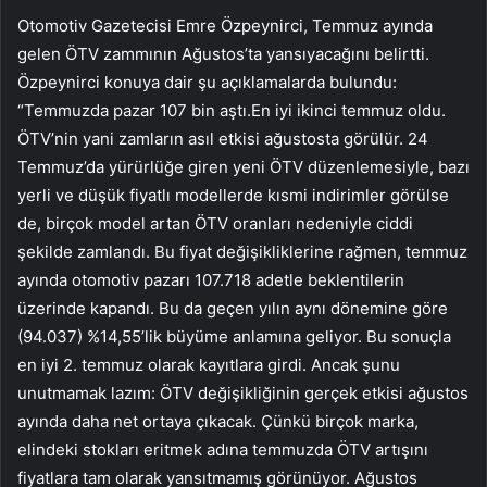
Otomotiv Gazetecisi Emre Özpeynirci, Temmuz ayında
gelen ÖTV zammının Ağustos’ta yansıyacağını belirtti.
Özpeynirci konuya dair şu açıklamalarda bulundu:
“Temmuzda pazar 107 bin aştı.En iyi ikinci temmuz oldu.
ÖTV’nin yani zamların asıl etkisi ağustosta görülür. 24
Temmuz’da yürürlüğe giren yeni ÖTV düzenlemesiyle, bazı
yerli ve düşük fiyatlı modellerde kısmi indirimler görülse
de, birçok model artan ÖTV oranları nedeniyle ciddi
şekilde zamlandı. Bu fiyat değişikliklerine rağmen, temmuz
ayında otomotiv pazarı 107.718 adetle beklentilerin
üzerinde kapandı. Bu da geçen yılın aynı dönemine göre
(94.037) %14,55’lik büyüme anlamına geliyor. Bu sonuçla
en iyi 2. temmuz olarak kayıtlara girdi. Ancak şunu
unutmamak lazım: ÖTV değişikliğinin gerçek etkisi ağustos
ayında daha net ortaya çıkacak. Çünkü birçok marka,
elindeki stokları eritmek adına temmuzda ÖTV artışını
fiyatlara tam olarak yansıtmamış görünüyor. Ağustos