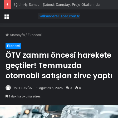
Eğitim-İş Samsun Şubesi: Danıştay, Proje Okullarındaki Görevlendirmelerin Nesnel Kriterlere Dayanması Gerektiğine Hükmetti
Menü
Anasayfa
/
Ekonomi
Ekonomi
ÖTV zammı öncesi harekete
geçtiler! Temmuzda
otomobil satışları zirve yaptı
ÜMİT SAVĞA
Ağustos 5, 2025
0
0
1 dakika okuma süresi