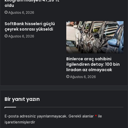
kilogram maliyeti 47,26 TL
oldu
Ağustos 6, 2026
SoftBank hisseleri güçlü
çeyrek sonrası yükseldi
Ağustos 6, 2026
Binlerce araç sahibini
ilgilendiren detay: 100 bin
liradan az olmayacak
Ağustos 6, 2026
Bir yanıt yazın
E-posta adresiniz yayınlanmayacak.
Gerekli alanlar
*
ile
işaretlenmişlerdir