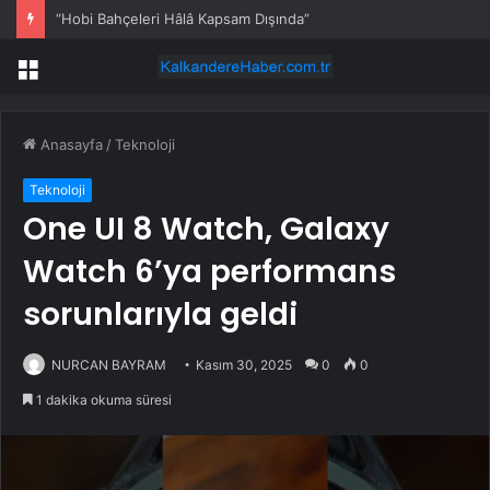
“Hobi Bahçeleri Hâlâ Kapsam Dışında”
Menü
Anasayfa
/
Teknoloji
Teknoloji
One UI 8 Watch, Galaxy
Watch 6’ya performans
sorunlarıyla geldi
NURCAN BAYRAM
Kasım 30, 2025
0
0
1 dakika okuma süresi