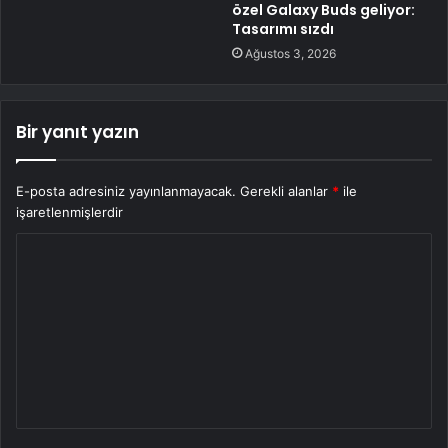
özel Galaxy Buds geliyor:
Tasarımı sızdı
Ağustos 3, 2026
Bir yanıt yazın
E-posta adresiniz yayınlanmayacak.
Gerekli alanlar
*
ile
işaretlenmişlerdir
Y
o
r
u
m
*