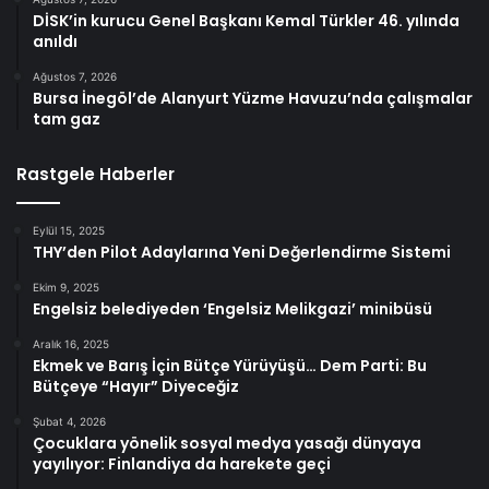
DİSK’in kurucu Genel Başkanı Kemal Türkler 46. yılında
anıldı
Ağustos 7, 2026
Bursa İnegöl’de Alanyurt Yüzme Havuzu’nda çalışmalar
tam gaz
Rastgele Haberler
Eylül 15, 2025
THY’den Pilot Adaylarına Yeni Değerlendirme Sistemi
Ekim 9, 2025
Engelsiz belediyeden ‘Engelsiz Melikgazi’ minibüsü
Aralık 16, 2025
Ekmek ve Barış İçin Bütçe Yürüyüşü… Dem Parti: Bu
Bütçeye “Hayır” Diyeceğiz
Şubat 4, 2026
Çocuklara yönelik sosyal medya yasağı dünyaya
yayılıyor: Finlandiya da harekete geçi