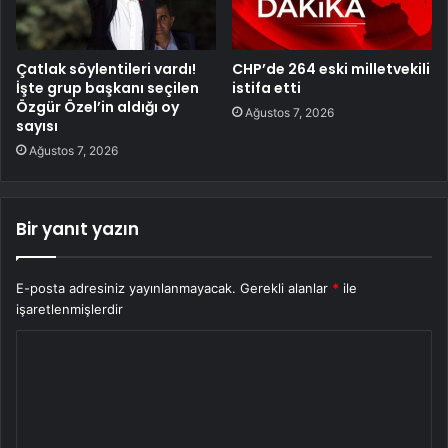
Çatlak söylentileri vardı!
CHP’de 264 eski milletvekili
İşte grup başkanı seçilen
istifa etti
Özgür Özel’in aldığı oy
Ağustos 7, 2026
sayısı
Ağustos 7, 2026
Bir yanıt yazın
E-posta adresiniz yayınlanmayacak.
Gerekli alanlar
*
ile
işaretlenmişlerdir
Y
o
r
u