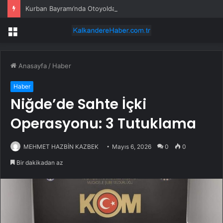
Kurban Bayramı’nda Otoyolda Yoğunluk
Menü
Anasayfa
/
Haber
Haber
Niğde’de Sahte İçki
Operasyonu: 3 Tutuklama
MEHMET HAZBİN KAZBEK
Mayıs 6, 2026
0
0
Bir dakikadan az