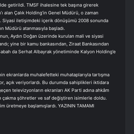
lde getirildi. TMSF ihalesine tek başına girerek
h’ı alan Çalık Holding’in Genel Müdürü, o zaman
. Siyasi iletişimdeki içerik dönüşümü 2008 sonunda
ayın Müdürü atanmasıyla başladı.
nun, Aydın Doğan üzerinde kurulan mali ve siyasi
ndı; yine bir kamu bankasından, Ziraat Bankasından
Sabah da Serhat Albayrak yönetiminde Kalyon Holding’e
inin ekranlarda muhalefetteki muhataplarıyla tartışma
or, açık veriyorlardı. Bu durumda sahiplikleri iktidara
 geçen televizyonların ekranları AK Parti adına ahkâm
n çakma şöhretler ve saf değiştiren isimlerle doldu.
etişim üretmeye başlamışlardı. YAZININ TAMAMI