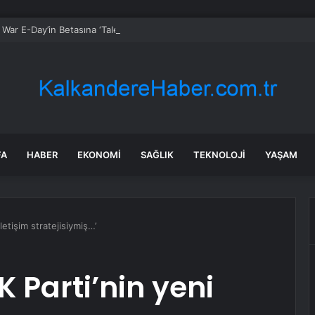
 War E-Day’in Betasına ‘Talep Üzerine’ PvP Modu Da Eklenecek
FA
HABER
EKONOMI
SAĞLIK
TEKNOLOJI
YAŞAM
letişim stratejisiymiş…’
K Parti’nin yeni