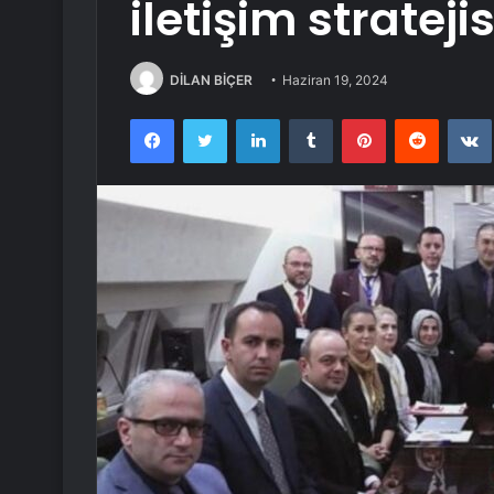
iletişim strateji
DİLAN BİÇER
Haziran 19, 2024
Facebook
Twitter
LinkedIn
Tumblr
Pinterest
Reddit