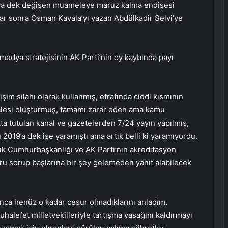
aya dek değişen muameleye maruz kalma endişesi
lar sonra Osman Kavala’yı yazan Abdülkadir Selvi’ye
medya stratejisinin AK Parti’nin oy kaybında payı
işim silahı olarak kullanmış, etrafında ciddi kısmının
halesi oluşturmuş, tamamı zarar eden ama kamu
kta tutulan kanal ve gazetelerden 7/24 yayın yapılmış,
2019’a dek işe yaramıştı ama artık belli ki yaramıyordu.
tık Cumhurbaşkanlığı ve AK Parti’nin akreditasyon
ru sorup başlarına bir şey gelemeden yanıt alabilecek
nca henüz o kadar cesur olmadıklarını anladım.
halefet milletvekilleriyle tartışma yasağını kaldırmayı