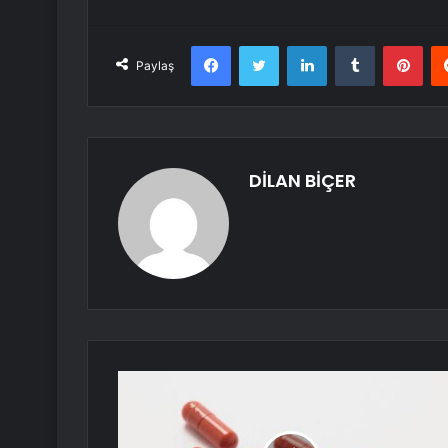
Facebook
Twitter
LinkedIn
Tumblr
Pint
Paylaş
DİLAN BİÇER