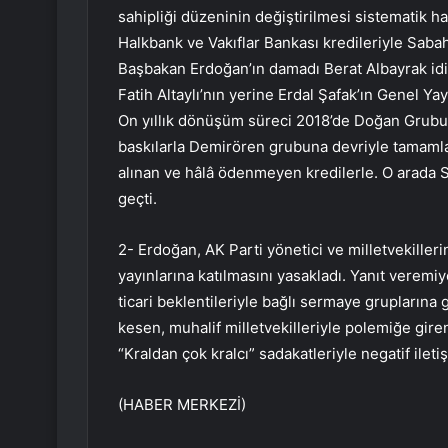
sahipliği düzeninin değiştirilmesi sistematik ha
Halkbank ve Vakıflar Bankası kredileriyle Saba
Başbakan Erdoğan’ın damadı Berat Albayrak idi
Fatih Altaylı’nın yerine Erdal Şafak’ın Genel Y
On yıllık dönüşüm süreci 2018’de Doğan Grubu
baskılarla Demirören grubuna devriyle tamamla
alınan ve hâlâ ödenmeyen kredilerle. O arada 
geçti.
2- Erdoğan, AK Parti yönetici ve milletvekiller
yayınlarına katılmasını yasakladı. Yanıt veremiy
ticari beklentileriyle bağlı sermaye gruplarına
kesen, muhalif milletvekilleriyle polemiğe gire
“Kraldan çok kralcı” sadakatleriyle negatif il
(HABER MERKEZİ)