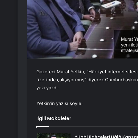
Gazeteci Murat Yetkin, “Hürriyet internet sitesi
üzerinde çalışıyormuş” diyerek Cumhurbaşkanı İ
yazı yazdı.
Yetkin’in yazısı şöyle:
İlgili Makaleler
“Hobi Bahçeleri Hâlâ Kaps