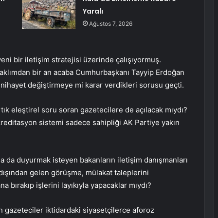
Yaralı
Ağustos 7, 2026
ni bir iletişim stratejisi üzerinde çalışıyormuş.
ce aklımdan bir an acaba Cumhurbaşkanı Tayyip Erdoğan
 nihayet değiştirmeye mi karar verdikleri sorusu geçti.
ık eleştirel soru soran gazetecilere de açılacak mıydı?
reditasyon sistemi sadece sahipliği AK Partiye yakın
na da duyurmak isteyen bakanların iletişim danışmanları
 dışından gelen görüşme, mülakat taleplerini
a bırakıp işlerini layıkıyla yapacaklar mıydı?
 gazeteciler iktidardaki siyasetçilerce aforoz