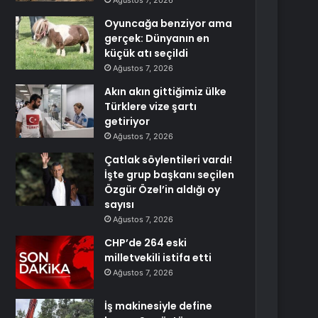
Ağustos 7, 2026
Oyuncağa benziyor ama
gerçek: Dünyanın en
küçük atı seçildi
Ağustos 7, 2026
Akın akın gittiğimiz ülke
Türklere vize şartı
getiriyor
Ağustos 7, 2026
Çatlak söylentileri vardı!
İşte grup başkanı seçilen
Özgür Özel’in aldığı oy
sayısı
Ağustos 7, 2026
CHP’de 264 eski
milletvekili istifa etti
Ağustos 7, 2026
İş makinesiyle define