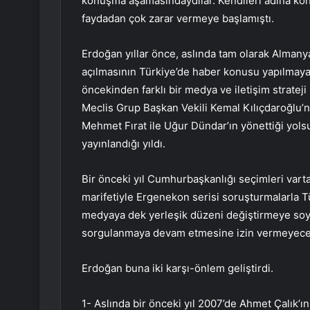
konuşma aşamasındaydılar. Kendileri adına ko
faydadan çok zarar vermeye başlamıştı.
Erdoğan yıllar önce, aslında tam olarak Almany
açılmasının Türkiye’de haber konusu yapılmaya b
öncekinden farklı bir medya ve iletişim strate
Meclis Grup Başkan Vekili Kemal Kılıçdaroğlu’
Mehmet Fırat ile Uğur Dündar’ın yönettiği yols
yayınlandığı yıldı.
Bir önceki yıl Cumhurbaşkanlığı seçimleri vartas
marifetiyle Ergenekon serisi soruşturmalarla Tü
medyaya dek yerleşik düzeni değiştirmeye soyu
sorgulanmaya devam etmesine izin vermeyecek
Erdoğan buna iki karşı-önlem geliştirdi.
1- Aslında bir önceki yıl 2007’de Ahmet Çalık’