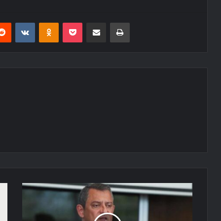
erest
Reddit
VKontakte
Odnoklassniki
Pocket
E-Posta ile paylaş
Yazdır