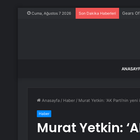
Gears Of
Cuma, Ağustos 7 2026
Son Dakika Haberleri
ANASAY
Anasayfa
/
Haber
/
Murat Yetkin: ‘AK Parti’nin yeni i
Haber
Murat Yetkin: ‘A