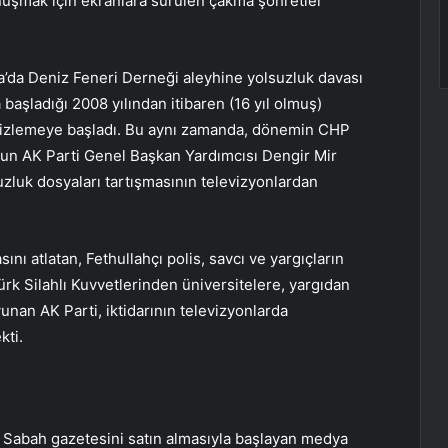
nuşmak için ekranlara sürülen çakma şöhretler
a’da Deniz Feneri Derneği aleyhine yolsuzluk davası
aşladığı 2008 yılından itibaren (16 yıl olmuş)
ji izlemeye başladı. Bu aynı zamanda, dönemin CHP
nun AK Parti Genel Başkan Yardımcısı Dengir Mir
uzluk dosyaları tartışmasının televizyonlardan
ını atlatan, Fethullahçı polis, savcı ve yargıçların
rk Silahlı Kuvvetlerinden üniversitelere, yargıdan
nan AK Parti, iktidarının televizyonlarda
ti.
ın Sabah gazetesini satın almasıyla başlayan medya