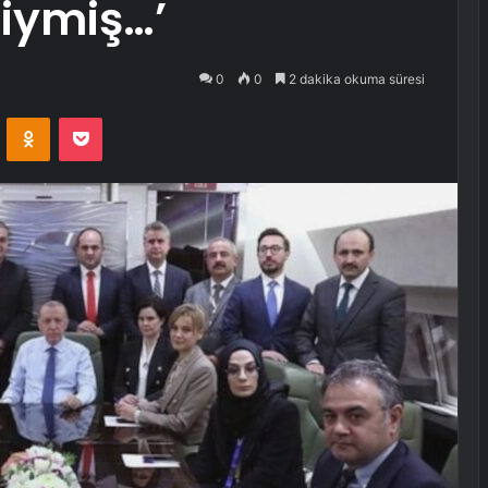
siymiş…’
0
0
2 dakika okuma süresi
VKontakte
Odnoklassniki
Pocket