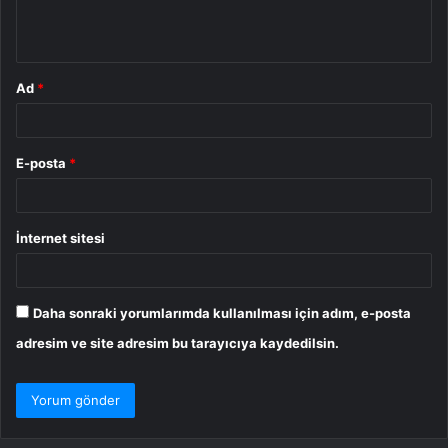
m
*
Ad
*
E-posta
*
İnternet sitesi
Daha sonraki yorumlarımda kullanılması için adım, e-posta
adresim ve site adresim bu tarayıcıya kaydedilsin.