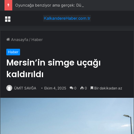
Oyuncağa benziyor ama gerçek: Dünyanın en küçük atı seçildi
Menü
Anasayfa
/
Haber
Haber
Mersin’in simge uçağı
kaldırıldı
ÜMİT SAVĞA
Ekim 4, 2025
0
0
Bir dakikadan az