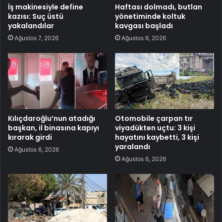
İş makinesiyle define
Haftası dolmadı, butlan
kazısı: Suç üstü
yönetiminde koltuk
yakalandılar
kavgası başladı
Ağustos 7, 2026
Ağustos 6, 2026
Kılıçdaroğlu’nun atadığı
Otomobile çarpan tır
başkan, il binasına kapıyı
viyadükten uçtu: 3 kişi
kırarak girdi
hayatını kaybetti, 3 kişi
yaralandı
Ağustos 6, 2026
Ağustos 6, 2026