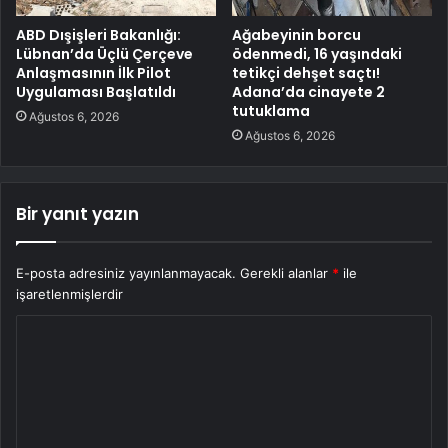
ABD Dışişleri Bakanlığı:
Ağabeyinin borcu
Lübnan’da Üçlü Çerçeve
ödenmedi, 16 yaşındaki
Anlaşmasının İlk Pilot
tetikçi dehşet saçtı!
Uygulaması Başlatıldı
Adana’da cinayete 2
tutuklama
Ağustos 6, 2026
Ağustos 6, 2026
Bir yanıt yazın
E-posta adresiniz yayınlanmayacak.
Gerekli alanlar
*
ile
işaretlenmişlerdir
Y
o
r
u