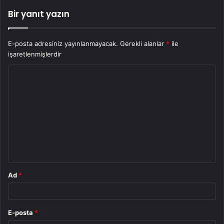
Bir yanıt yazın
E-posta adresiniz yayınlanmayacak.
Gerekli alanlar
*
ile
işaretlenmişlerdir
Y
o
r
u
m
*
Ad
*
E-posta
*