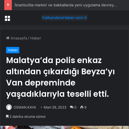
İstanbul’da market ve bakkallarda yeni uygulama devreye girdi
Menü
Anasayfa
/
Haber
Haber
Malatya’da polis enkaz
altından çıkardığı Beyza’yı
Van depreminde
yaşadıklarıyla teselli etti.
OSMAN KAYA
Mart 29, 2023
0
9
2 dakika okuma süresi