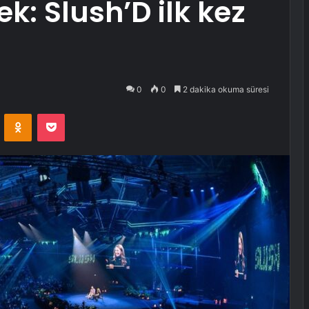
k: Slush’D ilk kez
0
0
2 dakika okuma süresi
VKontakte
Odnoklassniki
Pocket