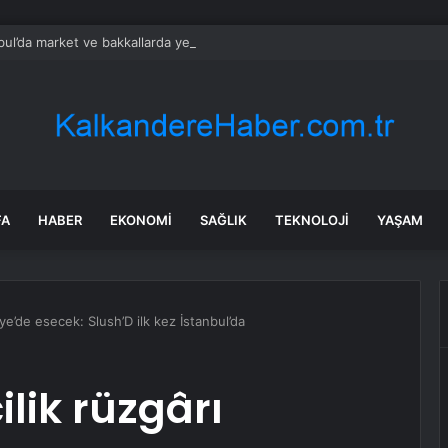
bul’da market ve bakkallarda yeni uygulama devreye girdi
FA
HABER
EKONOMI
SAĞLIK
TEKNOLOJI
YAŞAM
iye’de esecek: Slush’D ilk kez İstanbul’da
ilik rüzgârı