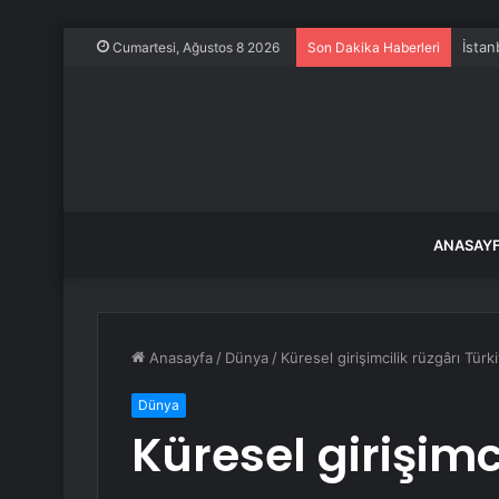
İstan
Cumartesi, Ağustos 8 2026
Son Dakika Haberleri
ANASAY
Anasayfa
/
Dünya
/
Küresel girişimcilik rüzgârı Türk
Dünya
Küresel girişimc