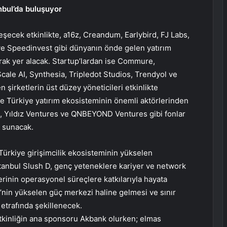
anbul’da buluşuyor
şecek etkinlikte, a16z, Creandum, Earlybird, FJ Labs,
 ve Speedinvest gibi dünyanın önde gelen yatırım
arak yer alacak. Startup’lardan ise Commure,
 Scale AI, Synthesia, Tripledot Studios, Trendyol ve
şirketlerin üst düzey yöneticileri etkinlikte
te Türkiye yatırım ekosisteminin önemli aktörlerinden
X, Yıldız Ventures ve QNBEYOND Ventures gibi fonlar
r sunacak.
ürkiye girişimcilik ekosisteminin yükselen
Istanbul Slush D, genç yeteneklere kariyer ve network
erinin operasyonel süreçlere katkılarıyla hayata
iye’nin yükselen güç merkezi haline gelmesi ve sınır
etrafında şekillenecek.
kinliğin ana sponsoru Akbank olurken; elmas