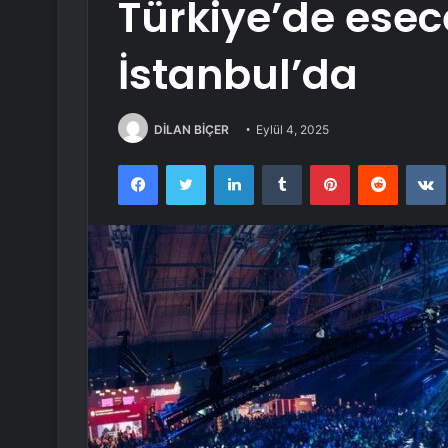
Türkiye’de esece
İstanbul’da
DİLAN BİÇER
Eylül 4, 2025
Facebook
Twitter
LinkedIn
Tumblr
Pinterest
Reddit