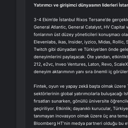
Yatırımcı ve girişimci dünyasının liderleri İst
3-4 Ekim’de İstanbul Rixos Tersane’de gerçekle
General Atlantic, General Catalyst, HV Capital
fonlarının üst düzey yöneticileri konuşmacı ol
Elevenlabs, ikas, Insider, iyzico, Midas, Rollic,
Twitch gibi dünyadan ve Türkiye’den önde gelen 
deneyimlerini paylaşacak. Öte yandan, etkinlik
212, e2vc, Inveo Ventures, Laton, Revo, Scale
deneyim aktarımının yanı sıra önemli iç görüle
Fintek, oyun ve yapay zekâ başta olmak üzere T
sektörlerinin global yatırımcılarla buluşacağı 
fırsatları sunarken, gönüllü üniversite öğrencil
geçiriliyor. Etkinlik; dayanıklı kurucular, Türk
tanımayan inovasyon olmak üzere üç ana tema 
Bloomberg HT’nin medya partneri olduğu bu et