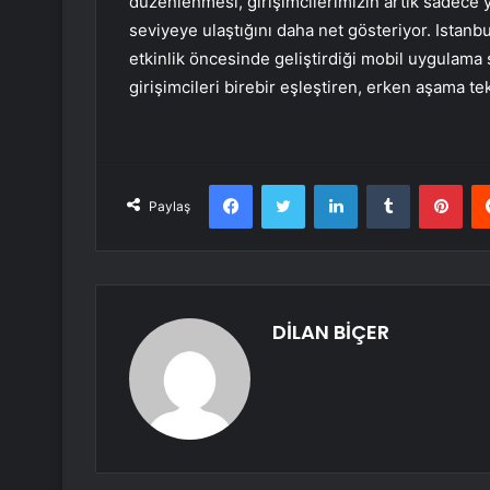
düzenlenmesi, girişimcilerimizin artık sadece y
seviyeye ulaştığını daha net gösteriyor. Istanbu
etkinlik öncesinde geliştirdiği mobil uygulama
girişimcileri birebir eşleştiren, erken aşama te
Facebook
Twitter
LinkedIn
Tumblr
Pint
Paylaş
DİLAN BİÇER