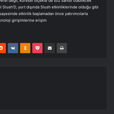
erel değil, küresel ölçekte de söz sahibi olabilecek
l Slush’D, yurt dışında Slush etkinliklerinde olduğu gibi
 sayesinde etkinlik başlamadan önce yatırımcılarla
knoloji girişimlerine erişim
erest
Reddit
VKontakte
Odnoklassniki
Pocket
E-Posta ile paylaş
Yazdır