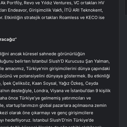
Ak Portföy, Revo ve Yıldız Ventures, VC ortakları HV
arı Endeavor, Girişimcilik Vakfı, İTÜ ARI Teknokent,
. Etkinliğin stratejik ortakları Roamless ve KECO ise
aracağız”
ndiğini ancak küresel sahnede görünürlüğün
 olduğunu belirten Istanbul Slush’D Kurucusu Şan Yalman,
 ile amacımız, Türkiye’nin girişimcilerini dünya çapındaki
gücünü ve potansiyelini dünyaya göstermek. Bu etkinliği
o, İpek Çeliksöz, Kaan Soysal, Yağız Özkeş, Ceyda
nın desteğiyle, Londra, Viyana ve İstanbul’dan 9 kişilik
Daha önce Türkiye’ye gelmemiş yatırımcıları ve
le, startup’larımızın global pazarlara açılmasına zemin
kezi olarak öne çıkarmayı ve genç girişimcilere
mayı hedefliyoruz. Istanbul Slush’D’nin Türkiye’de