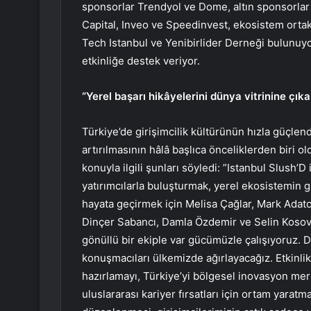
sponsorlar Trendyol ve Dome, altın sponsorlar 
Capital, Inveo ve Speedinvest, ekosistem ortakl
Tech Istanbul ve Yenibirlider Derneği bulunuyor
etkinliğe destek veriyor.
“Yerel başarı hikâyelerini dünya vitrinine çık
Türkiye’de girişimcilik kültürünün hızla güçle
artırılmasının hâlâ başlıca önceliklerden biri
konuyla ilgili şunları söyledi: ”Istanbul Slush’D
yatırımcılarla buluşturmak, yerel ekosistemin 
hayata geçirmek için Melisa Çağlar, Mark Adat
Dinçer Sabancı, Damla Özdemir ve Selin Kosova’
gönüllü bir ekiple var gücümüzle çalışıyoruz. 
konuşmacıları ülkemizde ağırlayacağız. Etkinlik
hazırlamayı, Türkiye’yi bölgesel inovasyon mer
uluslararası kariyer fırsatları için ortam yarat