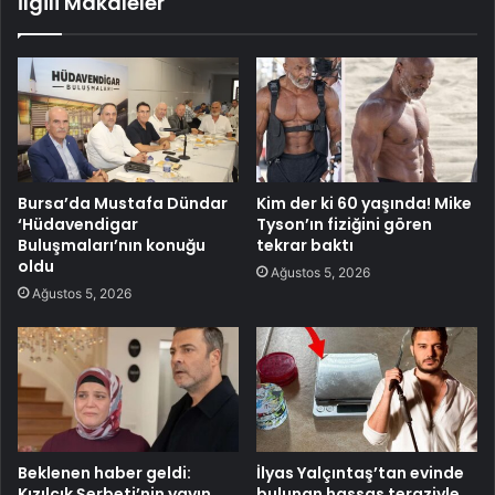
İlgili Makaleler
Bursa’da Mustafa Dündar
Kim der ki 60 yaşında! Mike
‘Hüdavendigar
Tyson’ın fiziğini gören
Buluşmaları’nın konuğu
tekrar baktı
oldu
Ağustos 5, 2026
Ağustos 5, 2026
Beklenen haber geldi:
İlyas Yalçıntaş’tan evinde
Kızılcık Şerbeti’nin yayın
bulunan hassas teraziyle