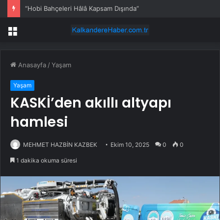
“Hobi Bahçeleri Hâlâ Kapsam Dışında”
Menü
Anasayfa
/
Yaşam
Yaşam
KASKİ’den akıllı altyapı
hamlesi
MEHMET HAZBİN KAZBEK
Ekim 10, 2025
0
0
1 dakika okuma süresi