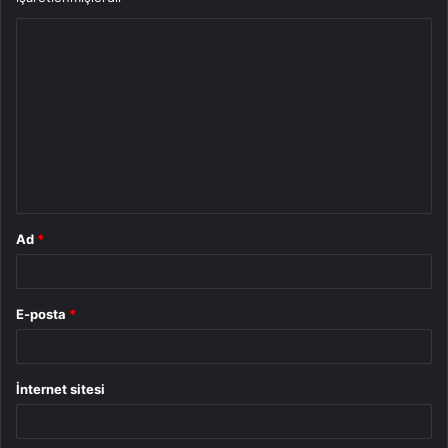
Y
o
r
u
m
*
Ad
*
E-posta
*
İnternet sitesi