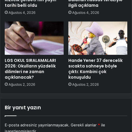
tarihi belli oldu
ilgili açıklama
Ağustos 4, 2026
Ağustos 4, 2026
LGS OKUL SIRALAMALARI
Hande Yener 37 derecelik
2026: Okulların yüzdelik
sıcakta sahneye böyle
dilimleri ne zaman
çıktı: Kombini çok
açıklanacak?
konuşuldu
Ağustos 2, 2026
Ağustos 2, 2026
Bir yanıt yazın
E-posta adresiniz yayınlanmayacak.
Gerekli alanlar
*
ile
işaretlenmişlerdir