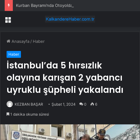
Kurban Bayramı’nda Otoyolda Yoğunluk
Menü
Anasayfa
/
Haber
Haber
İstanbul’da 5 hırsızlık
olayına karışan 2 yabancı
uyruklu şüpheli yakalandı
KEZBAN BAŞAR
Şubat 1, 2024
0
6
1 dakika okuma süresi