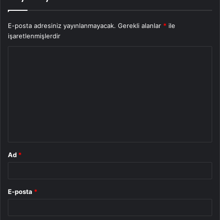
E-posta adresiniz yayınlanmayacak.
Gerekli alanlar
*
ile
işaretlenmişlerdir
Y
o
r
u
m
*
Ad
*
E-posta
*