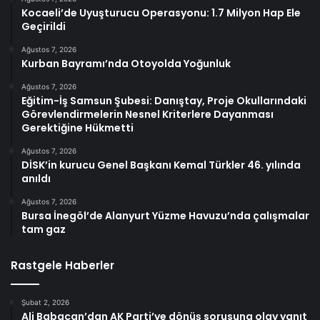
Kocaeli’de Uyuşturucu Operasyonu: 1.7 Milyon Hap Ele
Geçirildi
Ağustos 7, 2026
Kurban Bayramı’nda Otoyolda Yoğunluk
Ağustos 7, 2026
Eğitim-İş Samsun Şubesi: Danıştay, Proje Okullarındaki
Görevlendirmelerin Nesnel Kriterlere Dayanması
Gerektiğine Hükmetti
Ağustos 7, 2026
DİSK’in kurucu Genel Başkanı Kemal Türkler 46. yılında
anıldı
Ağustos 7, 2026
Bursa İnegöl’de Alanyurt Yüzme Havuzu’nda çalışmalar
tam gaz
Rastgele Haberler
Şubat 2, 2026
Ali Babacan’dan AK Parti’ye dönüş sorusuna olay yanıt