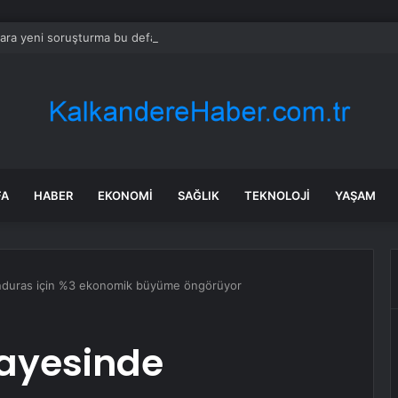
lara yeni soruşturma bu defa ‘ticari dolandırıcılık’
FA
HABER
EKONOMI
SAĞLIK
TEKNOLOJI
YAŞAM
onduras için %3 ekonomik büyüme öngörüyor
sayesinde