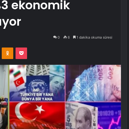
%3 ekonomik
yor
0
6
1 dakika okuma süresi
VKontakte
Odnoklassniki
Pocket