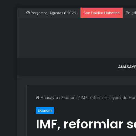
Polat
Perşembe, Ağustos 6 2026
Son Dakika Haberleri
ANASAY
Anasayfa
/
Ekonomi
/
IMF, reformlar sayesinde H
Ekonomi
IMF, reformlar 