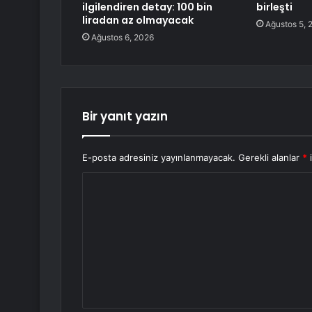
ilgilendiren detay: 100 bin
birleşti
liradan az olmayacak
Ağustos 5, 
Ağustos 6, 2026
Bir yanıt yazın
E-posta adresiniz yayınlanmayacak.
Gerekli alanlar
*
i
Y
o
r
u
m
*