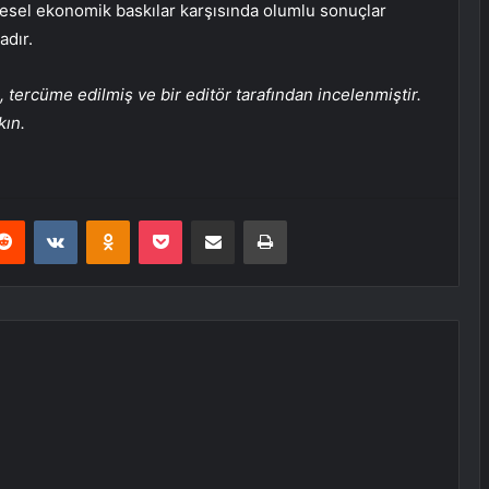
esel ekonomik baskılar karşısında olumlu sonuçlar
adır.
tercüme edilmiş ve bir editör tarafından incelenmiştir.
kın.
erest
Reddit
VKontakte
Odnoklassniki
Pocket
E-Posta ile paylaş
Yazdır