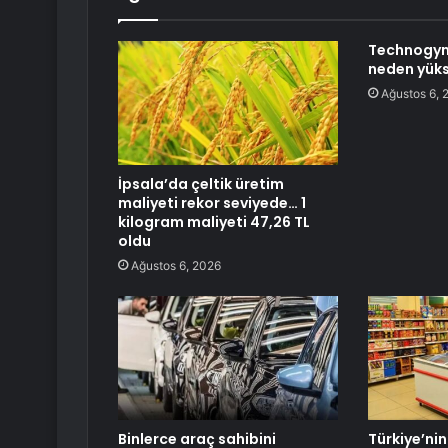
Technogym
neden yüks
Ağustos 6, 
İpsala’da çeltik üretim
maliyeti rekor seviyede… 1
kilogram maliyeti 47,26 TL
oldu
Ağustos 6, 2026
Binlerce araç sahibini
Türkiye’nin