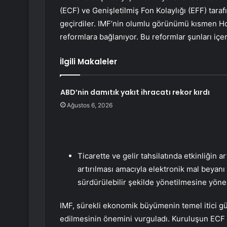
(ECF) ve Genişletilmiş Fon Kolaylığı (EFF) ta
geçirdiler. IMF’nin olumlu görünümü kısmen Hon
reformlara bağlanıyor. Bu reformlar şunları içer
İlgili Makaleler
ABD’nin damıtık yakıt ihracatı rekor kırdı
Ağustos 6, 2026
Ticarette ve gelir tahsilatında etkinliğin a
artırılması amacıyla elektronik mal beyan
sürdürülebilir şekilde yönetilmesine yönel
IMF, sürekli ekonomik büyümenin temel itici güç
edilmesinin önemini vurguladı. Kuruluşun ECF ve