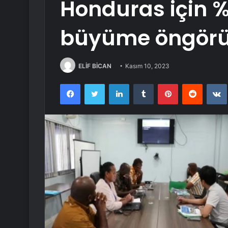
Honduras için 
büyüme öngörü
ELİF BİCAN
Kasım 10, 2023
Facebook
Twitter
LinkedIn
Tumblr
Pinterest
Reddit