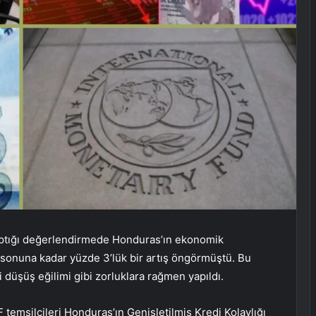
aptığı değerlendirmede Honduras’ın ekonomik
sonuna kadar yüzde 3’lük bir artış öngörmüştü. Bu
i düşüş eğilimi gibi zorluklara rağmen yapıldı.
F temsilcileri Honduras’ın Genişletilmiş Kredi Kolaylığı