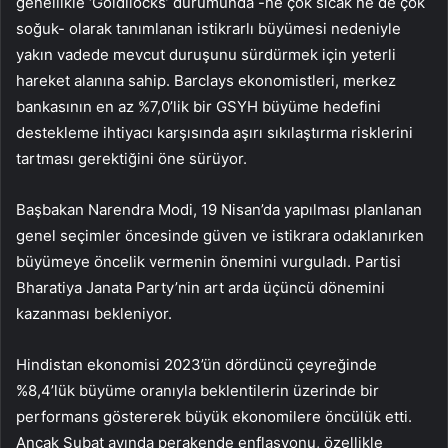
genellikle ‘Goldilocks’ durumunda -ne çok sıcak ne de çok
soğuk- olarak tanımlanan istikrarlı büyümesi nedeniyle
yakın vadede mevcut duruşunu sürdürmek için yeterli
hareket alanına sahip. Barclays ekonomistleri, merkez
bankasının en az %7,0’lik bir GSYH büyüme hedefini
destekleme ihtiyacı karşısında aşırı sıkılaştırma risklerini
tartması gerektiğini öne sürüyor.
Başbakan Narendra Modi, 19 Nisan’da yapılması planlanan
genel seçimler öncesinde güven ve istikrara odaklanırken
büyümeye öncelik vermenin önemini vurguladı. Partisi
Bharatiya Janata Party’nin art arda üçüncü dönemini
kazanması bekleniyor.
Hindistan ekonomisi 2023’ün dördüncü çeyreğinde
%8,4’lük büyüme oranıyla beklentilerin üzerinde bir
performans göstererek büyük ekonomilere öncülük etti.
Ancak Şubat ayında perakende enflasyonu, özellikle