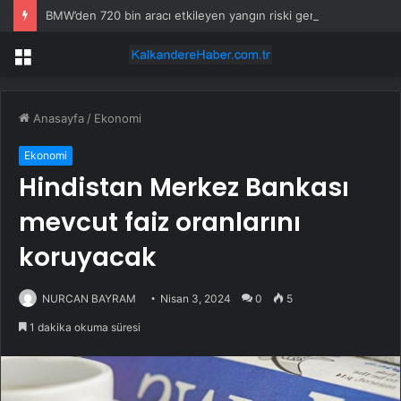
BMW’den 720 bin aracı etkileyen yangın riski geri çağrısı
Menü
Anasayfa
/
Ekonomi
Ekonomi
Hindistan Merkez Bankası
mevcut faiz oranlarını
koruyacak
NURCAN BAYRAM
Nisan 3, 2024
0
5
1 dakika okuma süresi