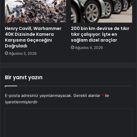
Henry Cavill, Warhammer
200 bin km devirse de tıkır
40K Dizisinde Kamera
tıkır çalışıyor: İşte en
Karşısına Geçeceğini
sağlam dizel araçlar
Doğruladı
Ağustos 4, 2026
Ağustos 5, 2026
Bir yanıt yazın
E-posta adresiniz yayınlanmayacak.
Gerekli alanlar
*
ile
işaretlenmişlerdir
Y
o
r