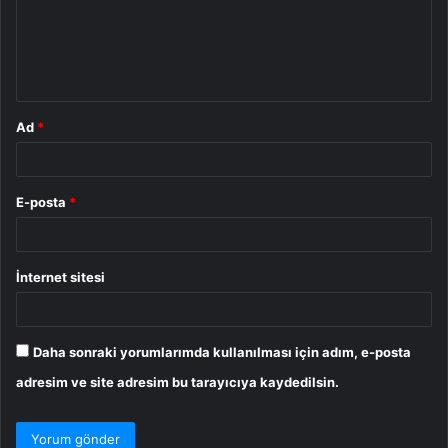
u
m
*
Ad
*
E-posta
*
İnternet sitesi
Daha sonraki yorumlarımda kullanılması için adım, e-posta
adresim ve site adresim bu tarayıcıya kaydedilsin.