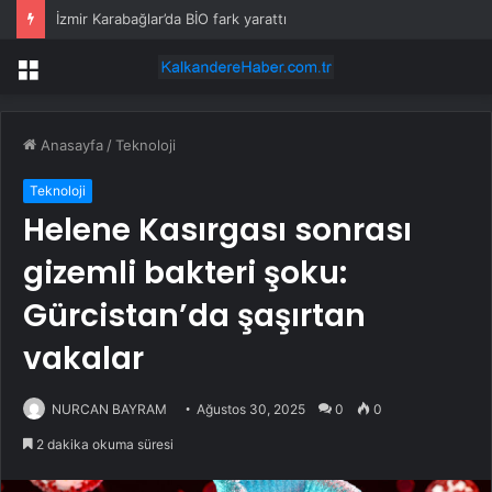
İzmir Karabağlar’da BİO fark yarattı
Menü
Anasayfa
/
Teknoloji
Teknoloji
Helene Kasırgası sonrası
gizemli bakteri şoku:
Gürcistan’da şaşırtan
vakalar
NURCAN BAYRAM
Ağustos 30, 2025
0
0
2 dakika okuma süresi